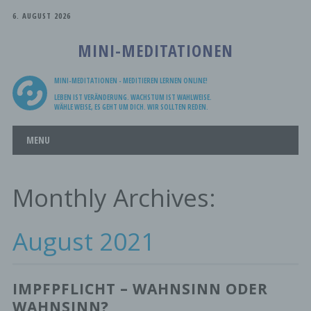
6. AUGUST 2026
MINI-MEDITATIONEN
MINI-MEDITATIONEN - MEDITIEREN LERNEN ONLINE!
LEBEN IST VERÄNDERUNG. WACHSTUM IST WAHLWEISE.
WÄHLE WEISE, ES GEHT UM DICH. WIR SOLLTEN REDEN.
Main menu
Skip
MENU
to
content
Monthly Archives:
August 2021
IMPFPFLICHT – WAHNSINN ODER
WAHNSINN?