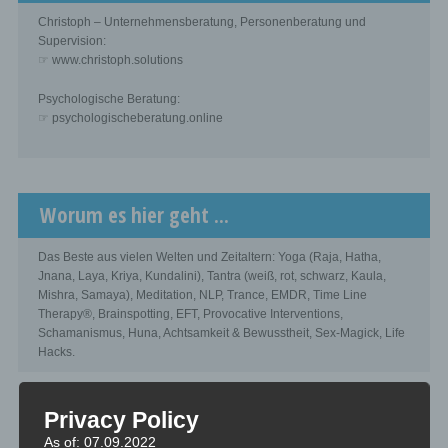
Christoph – Unternehmensberatung, Personenberatung und
Supervision:
☞ www.christoph.solutions
Psychologische Beratung:
☞ psychologischeberatung.online
Worum es hier geht ...
Das Beste aus vielen Welten und Zeitaltern: Yoga (Raja, Hatha,
Jnana, Laya, Kriya, Kundalini), Tantra (weiß, rot, schwarz, Kaula,
Mishra, Samaya), Meditation, NLP, Trance, EMDR, Time Line
Therapy®, Brainspotting, EFT, Provocative Interventions,
Schamanismus, Huna, Achtsamkeit & Bewusstheit, Sex-Magick, Life
Hacks.
Privacy Policy
As of: 07.09.2022