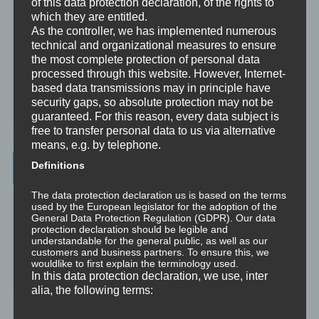
of this data protection declaration, of the rights to
Supervision
which they are entitled.
Supervision ist das individualisierte Reflektieren der gemachten
As the controller, we has implemented numerous
oder anstehenden professionellen Erfahrungen durch Interaktion
zwischen einem Supervisor und einem Klienten.
technical and organizational measures to ensure
the most complete protection of personal data
Ausbildung
processed through this website. However, Internet-
Ausbildung ist die angepasste Vermittlung von allgemeinem Wissen
based data transmissions may in principle have
und praktischen Fertigkeiten zu diesem Wissen durch eine
security gaps, so absolute protection may not be
erfahrene Person an Klienten.
guaranteed. For this reason, every data subject is
free to transfer personal data to us via alternative
means, e.g. by telephone.
Wissenswertes
Definitions
The data protection declaration us is based on the terms
☞ Ablauf einer Beratung
used by the European legislator for the adoption of the
General Data Protection Regulation (GDPR). Our data
☞ Vertraulichkeitserklärung
protection declaration should be legible and
understandable for the general public, as well as our
customers and business partners. To ensure this, we
☞ Grundlagen für persönliche Entwicklung
wouldlike to first explain the terminology used.
In this data protection declaration, we use, inter
☞ Was kostet es?
alia, the following terms: