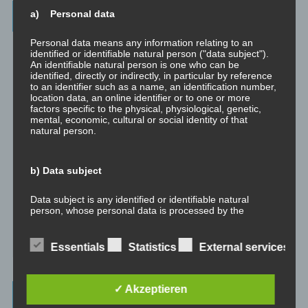
Wichtigste Seiten - minimedi.online
a) Personal data
Personal data means any information relating to an
⇒ Grundlagen
Hier gibt es die grundlegenden Wissenseinheiten
identified or identifiable natural person ("data subject").
und Techniken rund um Meditation.
An identifiable natural person is one who can be
identified, directly or indirectly, in particular by reference
⇒ Meditationen für Transformation
Hier gibt es Meditationen, die
to an identifier such as a name, an identification number,
location data, an online identifier or to one or more
die manchmal nötige Transformation für Entwicklung und Wachstum
factors specific to the physical, physiological, genetic,
anstoßen.
mental, economic, cultural or social identity of that
natural person.
⇒ Emotionale Kompetenz
Hier gibt es Meditationen, um die eigene
emotionale Kompetenz zu entwickeln.
b) Data subject
⇒ Geführte Meditationen
Hier gibt es geführte Meditationen und
Traumreisen.
Data subject is any identified or identifiable natural
person, whose personal data is processed by the
⇒ Philosophische Exkurse
Hier gibt es Hintergrundwissen zu den
controller responsible for the processing.
Konzepten der Transformation, der persönlichen Entwicklung und
des spirituellen Wachstums.
Essentials
Statistics
External services
c) Processing
✓ Akzeptieren
Processing is any operation or set of operations which is
Beiträge – blog.dicklberger.com
performed on personal data or on sets of personal data,