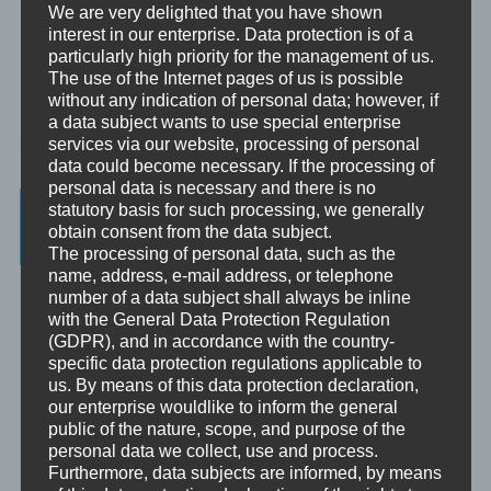
We are very delighted that you have shown
interest in our enterprise. Data protection is of a
particularly high priority for the management of us.
The use of the Internet pages of us is possible
without any indication of personal data; however, if
a data subject wants to use special enterprise
services via our website, processing of personal
data could become necessary. If the processing of
personal data is necessary and there is no
Beratung, Mentoring, Supervision und
statutory basis for such processing, we generally
obtain consent from the data subject.
Ausbildung
The processing of personal data, such as the
name, address, e-mail address, or telephone
Beratung
number of a data subject shall always be inline
Beratung ist das individuelle Aufarbeiten verschiedenster
with the General Data Protection Regulation
Problemstellungen durch Interaktion zwischen einer unabhängigen
(GDPR), and in accordance with the country-
Person und einem Klienten.
specific data protection regulations applicable to
us. By means of this data protection declaration,
Mentoring
our enterprise wouldlike to inform the general
Mentoring ist das individualisierte Weitergeben von Wissen und
public of the nature, scope, and purpose of the
Erfahrungen durch Interaktion zwischen einer erfahrenen Person
personal data we collect, use and process.
und einem Klienten.
Furthermore, data subjects are informed, by means