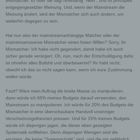
Mismatcher. Er oder sie sagt reflexartig “Nein”, und ist prinzipiell
entgegengesetzter Meinung. Und, wenn der Mainstream die
Meinung ändert, wird der Mismatcher sich auch ändern, um
weiterhin dagegen zu sein.
Hat nun also der mainstreamanhängige Matcher oder der
mainstreamaverse Mismatcher einen freien Willen? Sorry, ihr
Mismatcher: Ich habe nicht gegendert, damit habe ich euch
sicher gerade verärgert. Oh, nun, nach der Entschuldigung dafür
ist ohnehin alles Bullshit und überbewertet? Ihr habt recht,
obwohl ich das so nicht sagen kann, wenn ich eure Zustimmung
wollen würde.
Fazit? Wäre mein Auftrag die breite Masse zu manipulieren,
dann würde ich 65% meines Budgets darauf verwenden, den
Mainstream zu manipulieren. Ich würde für 20% des Budgets die
Mismatcher in eine überschaubare Handvoll unsinniger
Verschwörungstheorien pressen. Und für 15% meines Budgets
würde ich diejenigen jagen, die dieser eben gezeigten
Systematik entfliehen. Denn diejenigen Wenigen sind die
einzigen, die keine “Systemschafe” sind, und die mir gefährlich