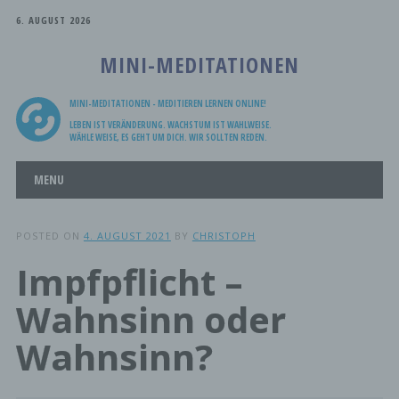
6. AUGUST 2026
MINI-MEDITATIONEN
MINI-MEDITATIONEN - MEDITIEREN LERNEN ONLINE!
LEBEN IST VERÄNDERUNG. WACHSTUM IST WAHLWEISE.
WÄHLE WEISE, ES GEHT UM DICH. WIR SOLLTEN REDEN.
Main menu
Skip
MENU
to
content
POSTED ON
4. AUGUST 2021
BY
CHRISTOPH
Impfpflicht –
Wahnsinn oder
Wahnsinn?