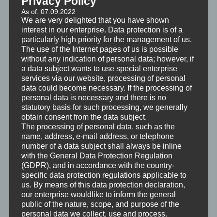
Privacy Policy
kleinem Prozentsatz an “Infektionsopfern”, die über Placebo-
As of: 07.09.2022
Effekte hinausgehende Nebenwirkungen bedauernswerterweise
We are very delighted that you have shown
erleben mussten – gesund und munter.
interest in our enterprise. Data protection is of a
particularly high priority for the management of us.
Oh mein Gott!
The use of the Internet pages of us is possible
without any indication of personal data; however, if
a data subject wants to use special enterprise
Welch tragisches Schicksal?
services via our website, processing of personal
data could become necessary. If the processing of
Nun ja. Mein persönliches tragisches Schicksal ist: Ich bin
personal data is necessary and there is no
vollständig mit Moderna geimpft. Warum? Ich bin zu bequem, um
statutory basis for such processing, we generally
mich ständig testen zu lassen und mich anders einzuschränken.
obtain consent from the data subject.
Nein, ich habe keine Angst vor dem Virus. Und nein, ich habe
The processing of personal data, such as the
keine Angst vor der Impfung. Und noch mal nein, ich bin sicher
name, address, e-mail address, or telephone
nicht uninformiert. Der letzte IQ-Test, den ich gemacht habe, hat
number of a data subject shall always be inline
vor ein paar Jahren dort ausgeschlagen, wo die Kurve im oberen
with the General Data Protection Regulation
(GDPR), and in accordance with the country-
Bereich der Glockenkurve schon recht flach ist. Es fällt mir recht
specific data protection regulations applicable to
leicht aus wissenschaftlichen Papers die nötige Information
us. By means of this data protection declaration,
abzugreifen.
our enterprise wouldlike to inform the general
public of the nature, scope, and purpose of the
Warum also bin ich Systemschaf geimpft?
personal data we collect, use and process.