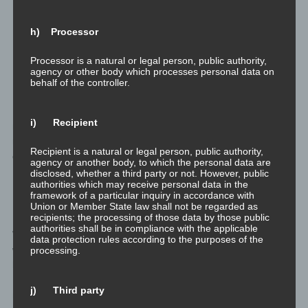
Die Mehrheit ist also geimpft. Ob als Systemschaf oder als frei
h) Processor
Denkender sei nun mal dahingestellt.
Processor is a natural or legal person, public authority,
agency or other body which processes personal data on
Demokratische Freiheit
behalf of the controller.
In einer philosophischen Demokratie gilt also, dass die
i) Recipient
möglichen Einschränkungen durch nötige(?) Lockdowns und
nötige(?) Schließungen aller möglichen Institutionen die Freiheit
Recipient is a natural or legal person, public authority,
der Mehrheit (also der Geimpften) einschränkt.
agency or another body, to which the personal data are
disclosed, whether a third party or not. However, public
authorities which may receive personal data in the
Damit ist alles zur Impfpflicht gesagt.
framework of a particular inquiry in accordance with
Union or Member State law shall not be regarded as
recipients; the processing of those data by those public
Ich persönlich bin gegen die Impfpflicht. Es gibt Direktflüge von
authorities shall be in compliance with the applicable
Wien ans Rote Meer. Aber die Preise sind unverschämt niedrig,
data protection rules according to the purposes of the
weil zu viele Angst davor haben dorthin zu fliegen. Außerdem
processing.
habe ich laufende Projekte, um mir den günstigen Schnorchel-
Urlaub gönnen zu können. Ich, ganz persönlich, ziehe also
j) Third party
meine Vorteile aus der Situation. Und würde das auch gerne