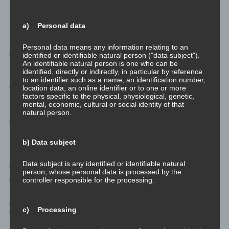
Ethisch korrekte Impfpflicht?
a) Personal data
Uh. Jetzt wird die von mir verschriftlichte Diskussion mit mir
Personal data means any information relating to an
selbst heikel. Ich bin meiner Bequemlichkeit halber geimpft. Ich
identified or identifiable natural person ("data subject").
An identifiable natural person is one who can be
habe auch im März 2020 schon gesagt: “Wenn ich nach Ägypten
identified, directly or indirectly, in particular by reference
ans Rote Meer auf Urlaub fliegen kann, dann lasse ich mich
to an identifier such as a name, an identification number,
dafür sogar impfen!”
location data, an online identifier or to one or more
factors specific to the physical, physiological, genetic,
mental, economic, cultural or social identity of that
Derzeit sieht es danach aus, dass ich als vollständig Geimpfter
natural person.
genau das tun könnte.
b) Data subject
Fein. Damit ist mein Kriterium für eine Impfung erfüllt.
Data subject is any identified or identifiable natural
Wie allerdings argumentiere ich nun philosophisch für oder
person, whose personal data is processed by the
gegen eine allgemeine Impfpflicht?
controller responsible for the processing.
— Kurzer Einschub: Bis Ende Jänner 2020 waren die beiden
c) Processing
Worte “Impfpficht” in der Medizin und “Trumpfpflicht” beim
Kartenspielen im allgemeinen Sprachgebrauch als vielleicht