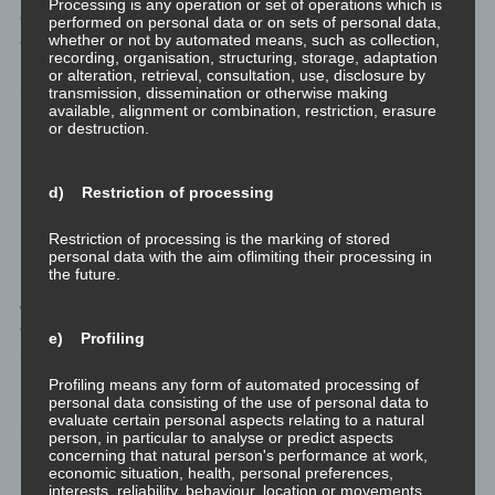
Processing is any operation or set of operations which is
einzige relevante Worte mit Doppel-pf noch recht
performed on personal data or on sets of personal data,
whether or not by automated means, such as collection,
gleichberechtigt. Wer dieser Aussage nichts abgewinnen kann,
recording, organisation, structuring, storage, adaptation
hat vermutlich schon nach dem ersten Absatz aufgehört zu
or alteration, retrieval, consultation, use, disclosure by
lesen. Einschub Ende.
transmission, dissemination or otherwise making
available, alignment or combination, restriction, erasure
or destruction.
Nun, ich habe zwei – wie ich meine: gute – Argumente.
Immanuel Kant: Der
d) Restriction of processing
Freiheitsgedanke
Restriction of processing is the marking of stored
personal data with the aim oflimiting their processing in
the future.
Ich mismatche nun Immanuel Kant derart, indem ich mit
wenigen Worten
wiedergebe, was sein Freiheitsgedanke ist:
“Die Freiheit des einen endet dort, wo die Freiheit des anderen
e) Profiling
beginnt.”
Profiling means any form of automated processing of
personal data consisting of the use of personal data to
Liebe Impfgegner, lasst mich in Ruhe, wenn ich mich impfen
evaluate certain personal aspects relating to a natural
lasse. Und: Liebe Impfbefürworter, lasst mich in Ruhe, wenn ich
person, in particular to analyse or predict aspects
concerning that natural person's performance at work,
mich nicht impfen lasse.
economic situation, health, personal preferences,
interests, reliability, behaviour, location or movements.