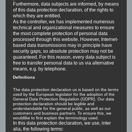
Furthermore, data subjects are informed, by means
Nun, mein Handy hat Akku für einen Tag. Und es hat im
of this data protection declaration, of the rights to
Betondschungel der Großstadt vielfach nur schwachen Empfang.
which they are entitled.
As the controller, we has implemented numerous
Die Überwachung meiner Bio-Werte durch injizierten 5G-Chip
technical and organizational measures to ensure
stresst mich also wenig. Dafür trage ich eine Fitness-Uhr. Die
the most complete protection of personal data
lade ich regelmäßig auf, damit sie meine Bio-Werte praktisch
processed through this website. However, Internet-
immer melden kann. Oh, ich verwende dieser Werte auch selbst
based data transmissions may in principle have
für mich.
security gaps, so absolute protection may not be
guaranteed. For this reason, every data subject is
Auch die injizierten Nanobots in meiner Blutbahn lassen mich
free to transfer personal data to us via alternative
recht kalt. Statt die zu impfen wäre es so viel einfacher z.B.
means, e.g. by telephone.
Nestle eine Milliarde Euro zu geben, damit die das in alle
Definitions
Zusatzstoffe streuen. Liebe Mismatcher, versucht mal eine
Woche ohne die zwei oder drei (sorry, Mismatcher: sieben oder
The data protection declaration us is based on the terms
acht) globalen Riesen zu überleben. Versucht mal also mal
used by the European legislator for the adoption of the
General Data Protection Regulation (GDPR). Our data
diesen Nanobots zu entgehen. Happy Hour, doppelt so viele
protection declaration should be legible and
Nanobots geschenkt!
understandable for the general public, as well as our
customers and business partners. To ensure this, we
wouldlike to first explain the terminology used.
Also, wie ihr seht: Ich mismatche sogar die Mismatcher. Ich bin
In this data protection declaration, we use, inter
daher logischerweise schon geimpft.
alia, the following terms: