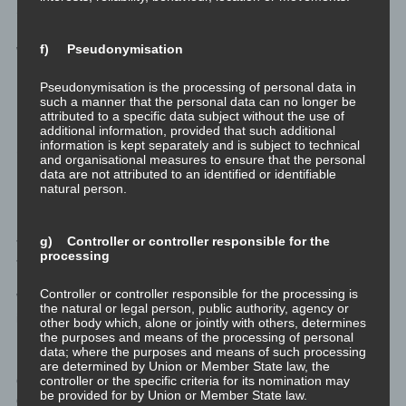
So weit, so gut. So weit, eine klassische Patt-Situation.
f) Pseudonymisation
Wie also lösen wir dieses Patt?
Pseudonymisation is the processing of personal data in
Demokratiegedanke des antiken
such a manner that the personal data can no longer be
attributed to a specific data subject without the use of
Griechenlands: Das Volk
additional information, provided that such additional
information is kept separately and is subject to technical
entscheidet in seiner Mehrheit
and organisational measures to ensure that the personal
data are not attributed to an identified or identifiable
natural person.
Das, was die Mehrheit möchte, gilt für alle.
Ja, mehr als 50% der Österreicher sind im August 2021 geimpft.
g) Controller or controller responsible for the
processing
Ja, die Zahlen sind “getürkt”. (Sorry, liebe türkeistämmige
Menschen. Ich habe einige sehr liebe Freunde unter euch. Das
Controller or controller responsible for the processing is
Wort steht für ich für etwas, das ihr manchmal so gut könnt, dass
the natural or legal person, public authority, agency or
ich es gerne in der Art lernen würde.)
other body which, alone or jointly with others, determines
the purposes and means of the processing of personal
data; where the purposes and means of such processing
Dennoch scheint es so, dass jetzt schon ein überwiegender Teil
are determined by Union or Member State law, the
der impfbaren impfwilligen Systemschafe geimpft ist. Vollständig
controller or the specific criteria for its nomination may
be provided for by Union or Member State law.
geimpft ist.