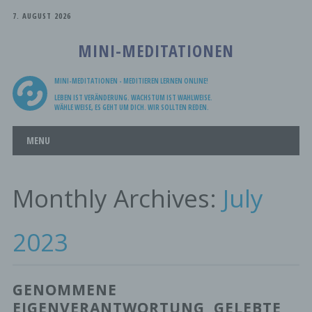
7. AUGUST 2026
MINI-MEDITATIONEN
MINI-MEDITATIONEN - MEDITIEREN LERNEN ONLINE!
LEBEN IST VERÄNDERUNG. WACHSTUM IST WAHLWEISE.
WÄHLE WEISE, ES GEHT UM DICH. WIR SOLLTEN REDEN.
Main menu
Skip
MENU
to
content
Monthly Archives:
July
2023
GENOMMENE
EIGENVERANTWORTUNG, GELEBTE