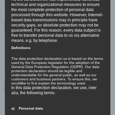
und praktischen Fertigkeiten zu diesem Wissen durch eine
technical and organizational measures to ensure
erfahrene Person an Klienten.
the most complete protection of personal data
processed through this website. However, Internet-
based data transmissions may in principle have
Wissenswertes
security gaps, so absolute protection may not be
guaranteed. For this reason, every data subject is
free to transfer personal data to us via alternative
☞ Ablauf einer Beratung
means, e.g. by telephone.
☞ Vertraulichkeitserklärung
Definitions
☞ Grundlagen für persönliche Entwicklung
The data protection declaration us is based on the terms
used by the European legislator for the adoption of the
General Data Protection Regulation (GDPR). Our data
☞ Was kostet es?
protection declaration should be legible and
understandable for the general public, as well as our
customers and business partners. To ensure this, we
wouldlike to first explain the terminology used.
Wichtigste Seiten - minimedi.online
In this data protection declaration, we use, inter
alia, the following terms:
⇒ Grundlagen
Hier gibt es die grundlegenden Wissenseinheiten
und Techniken rund um Meditation.
a) Personal data
⇒ Meditationen für Transformation
Hier gibt es Meditationen, die