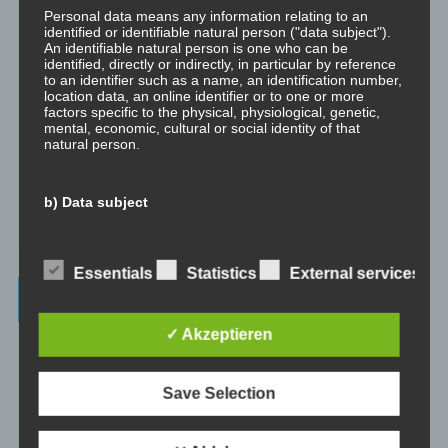
die manchmal nötige Transformation für Entwicklung und Wachstum
Personal data means any information relating to an
anstoßen.
identified or identifiable natural person ("data subject").
An identifiable natural person is one who can be
identified, directly or indirectly, in particular by reference
⇒ Emotionale Kompetenz
Hier gibt es Meditationen, um die eigene
to an identifier such as a name, an identification number,
emotionale Kompetenz zu entwickeln.
location data, an online identifier or to one or more
factors specific to the physical, physiological, genetic,
⇒ Geführte Meditationen
Hier gibt es geführte Meditationen und
mental, economic, cultural or social identity of that
natural person.
Traumreisen.
⇒ Philosophische Exkurse
Hier gibt es Hintergrundwissen zu den
b) Data subject
Konzepten der Transformation, der persönlichen Entwicklung und
des spirituellen Wachstums.
Data subject is any identified or identifiable natural
person, whose personal data is processed by the
Essentials
Statistics
External services
controller responsible for the processing.
Beiträge – blog.dicklberger.com
c) Processing
✓ Akzeptieren
Genommene Eigenverantwortung, gelebte
Processing is any operation or set of operations which is
Selbstbestimmung, persönliche Entwicklung und
performed on personal data or on sets of personal data,
Save Selection
spirituelles Wachstum
whether or not by automated means, such as collection,
recording, organisation, structuring, storage, adaptation
or alteration, retrieval, consultation, use, disclosure by