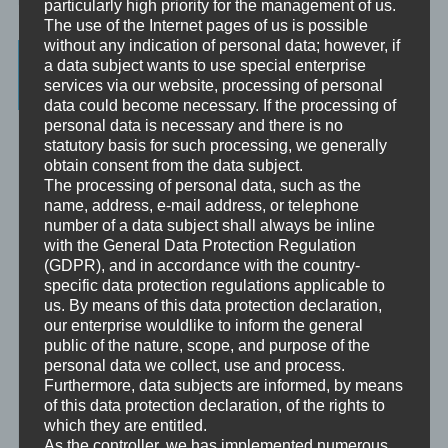
particularly high priority for the management of us.
The use of the Internet pages of us is possible
without any indication of personal data; however, if
Beratung, Mentoring, Supervision und
a data subject wants to use special enterprise
Ausbildung
services via our website, processing of personal
data could become necessary. If the processing of
personal data is necessary and there is no
Beratung
statutory basis for such processing, we generally
Beratung ist das individuelle Aufarbeiten verschiedenster
obtain consent from the data subject.
Problemstellungen durch Interaktion zwischen einer unabhängigen
The processing of personal data, such as the
Person und einem Klienten.
name, address, e-mail address, or telephone
number of a data subject shall always be inline
Mentoring
Mentoring ist das individualisierte Weitergeben von Wissen und
with the General Data Protection Regulation
Erfahrungen durch Interaktion zwischen einer erfahrenen Person
(GDPR), and in accordance with the country-
und einem Klienten.
specific data protection regulations applicable to
us. By means of this data protection declaration,
Supervision
our enterprise wouldlike to inform the general
Supervision ist das individualisierte Reflektieren der gemachten
public of the nature, scope, and purpose of the
oder anstehenden professionellen Erfahrungen durch Interaktion
personal data we collect, use and process.
zwischen einem Supervisor und einem Klienten.
Furthermore, data subjects are informed, by means
of this data protection declaration, of the rights to
Ausbildung
which they are entitled.
Ausbildung ist die angepasste Vermittlung von allgemeinem Wissen
As the controller, we has implemented numerous