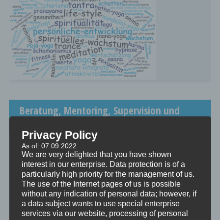
Beratung, Mentoring, Supervision und
Ausbildung
Privacy Policy
Beratung
As of: 07.09.2022
Beratung ist das individuelle Aufarbeiten verschiedenster
We are very delighted that you have shown
Problemstellungen durch Interaktion zwischen einer unabhängigen
interest in our enterprise. Data protection is of a
Person und einem Klienten.
particularly high priority for the management of us.
The use of the Internet pages of us is possible
Mentoring
without any indication of personal data; however, if
Mentoring ist das individualisierte Weitergeben von Wissen und
a data subject wants to use special enterprise
Erfahrungen durch Interaktion zwischen einer erfahrenen Person
services via our website, processing of personal
und einem Klienten.