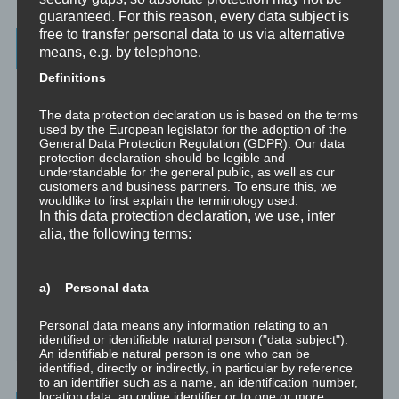
guaranteed. For this reason, every data subject is
free to transfer personal data to us via alternative
Wichtigste Seiten - minimedi.online
means, e.g. by telephone.
Definitions
⇒ Grundlagen
Hier gibt es die grundlegenden Wissenseinheiten
und Techniken rund um Meditation.
The data protection declaration us is based on the terms
used by the European legislator for the adoption of the
⇒ Meditationen für Transformation
Hier gibt es Meditationen, die
General Data Protection Regulation (GDPR). Our data
die manchmal nötige Transformation für Entwicklung und Wachstum
protection declaration should be legible and
understandable for the general public, as well as our
anstoßen.
customers and business partners. To ensure this, we
wouldlike to first explain the terminology used.
⇒ Emotionale Kompetenz
Hier gibt es Meditationen, um die eigene
In this data protection declaration, we use, inter
emotionale Kompetenz zu entwickeln.
alia, the following terms:
⇒ Geführte Meditationen
Hier gibt es geführte Meditationen und
Traumreisen.
a) Personal data
⇒ Philosophische Exkurse
Hier gibt es Hintergrundwissen zu den
Personal data means any information relating to an
Konzepten der Transformation, der persönlichen Entwicklung und
identified or identifiable natural person ("data subject").
des spirituellen Wachstums.
An identifiable natural person is one who can be
identified, directly or indirectly, in particular by reference
to an identifier such as a name, an identification number,
location data, an online identifier or to one or more