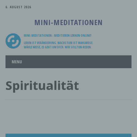
6. AUGUST 2026
MINI-MEDITATIONEN
MINI-MEDITATIONEN - MEDITIEREN LERNEN ONLINE!
LEBEN IST VERÄNDERUNG. WACHSTUM IST WAHLWEISE.
WÄHLE WEISE, ES GEHT UM DICH. WIR SOLLTEN REDEN.
Main menu
Skip
MENU
to
content
Spiritualität