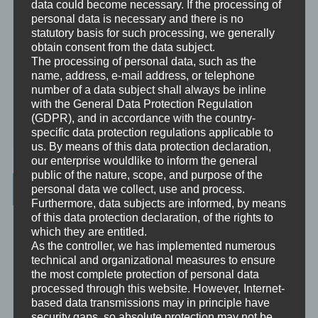
data could become necessary. If the processing of
personal data is necessary and there is no
Supervision
statutory basis for such processing, we generally
Supervision ist das individualisierte Reflektieren der gemachten
obtain consent from the data subject.
oder anstehenden professionellen Erfahrungen durch Interaktion
The processing of personal data, such as the
zwischen einem Supervisor und einem Klienten.
name, address, e-mail address, or telephone
number of a data subject shall always be inline
Ausbildung
with the General Data Protection Regulation
Ausbildung ist die angepasste Vermittlung von allgemeinem Wissen
(GDPR), and in accordance with the country-
und praktischen Fertigkeiten zu diesem Wissen durch eine
specific data protection regulations applicable to
erfahrene Person an Klienten.
us. By means of this data protection declaration,
our enterprise wouldlike to inform the general
public of the nature, scope, and purpose of the
Wissenswertes
personal data we collect, use and process.
Furthermore, data subjects are informed, by means
of this data protection declaration, of the rights to
☞ Ablauf einer Beratung
which they are entitled.
As the controller, we has implemented numerous
☞ Vertraulichkeitserklärung
technical and organizational measures to ensure
the most complete protection of personal data
☞ Grundlagen für persönliche Entwicklung
processed through this website. However, Internet-
based data transmissions may in principle have
☞ Was kostet es?
security gaps, so absolute protection may not be