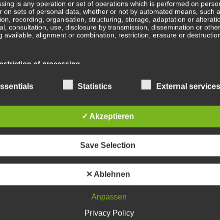
sing is any operation or set of operations which is performed on perso
r on sets of personal data, whether or not by automated means, such 
B
tion, recording, organisation, structuring, storage, adaptation or alterati
val, consultation, use, disclosure by transmission, dissemination or othe
b
 available, alignment or combination, restriction, erasure or destructio
Ge
striction of processing
ge
En
ction of processing is the marking of stored personal data with the aim
ssentials
Statistics
External service
ing their processing in the future.
Wa
✓ Akzeptieren
ofiling
In
ing means any form of automated processing of personal data consistin
Save Selection
e of personal data to evaluate certain personal aspects relating to a na
, in particular to analyse or predict aspects concerning that natural pe
mance at work, economic situation, health, personal preferences, intere
Sc
ility, behaviour, location or movements.
✕ Ablehnen
Anpassen
Wa
seudonymisation
Privacy Policy