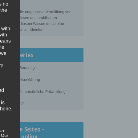
s no
sbildung
 the
bildung ist die angepasste Vermittlung von
gemeinem Wissen und praktischen
tigkeiten zu diesem Wissen durch eine
 with
ahrene Person an Klienten.
with
 means
the
issenswertes
 we
re
blauf einer Beratung
ertraulichkeitserklärung
ed
rundlagen für persönliche Entwicklung
 is
as kostet es?
phone.
chtigste Seiten -
an
inimedi.online
. Our