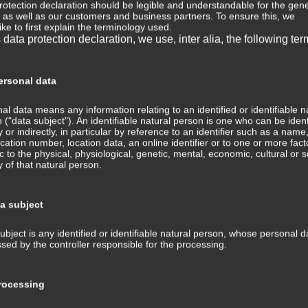
rotection declaration should be legible and understandable for the gene
, as well as our customers and business partners. To ensure this, we
⇒ 
ike to first explain the terminology used.
s data protection declaration, we use, inter alia, the following ter
Wis
Med
⇒ M
rsonal data
Med
Tra
al data means any information relating to an identified or identifiable n
ans
 ("data subject"). An identifiable natural person is one who can be ident
ly or indirectly, in particular by reference to an identifier such as a name
fication number, location data, an online identifier or to one or more fact
⇒ 
ic to the physical, physiological, genetic, mental, economic, cultural or s
Med
ty of that natural person.
Kom
⇒ G
ta subject
Med
ubject is any identified or identifiable natural person, whose personal d
⇒ P
sed by the controller responsible for the processing.
Hin
Tra
und
ocessing