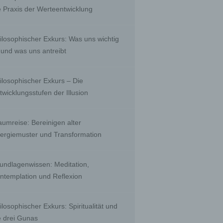
, to
e Praxis der Werteentwicklung
 public
nquiry
ients;
ilosophischer Exkurs: Was uns wichtig
e with
ing.
t und was uns antreibt
ilosophischer Exkurs – Die
twicklungsstufen der Illusion
r than
ority
aumreise: Bereinigen alter
ergiemuster und Transformation
biguous
undlagenwissen: Meditation,
by a
ntemplation und Reflexion
a
ilosophischer Exkurs: Spiritualität und
e drei Gunas