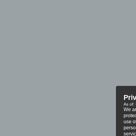
Pri
As of:
We ar
protec
use of
perso
servi