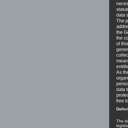
neces
statu
data 
The p
addre
the G
the c
of thi
gener
colle
means 
entitl
As th
organ
perso
data 
prote
free t
Defini
The da
legisl