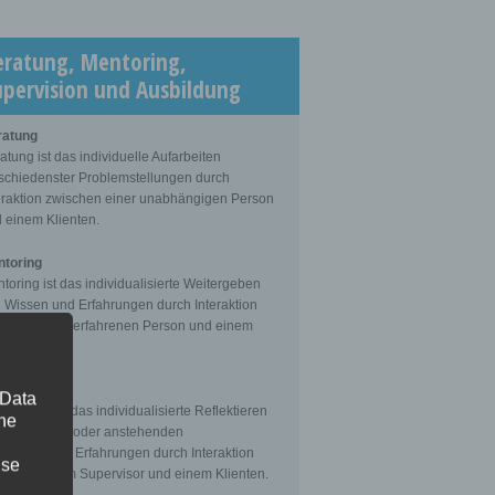
eratung, Mentoring,
upervision und Ausbildung
ratung
atung ist das individuelle Aufarbeiten
schiedenster Problemstellungen durch
eraktion zwischen einer unabhängigen Person
 einem Klienten.
toring
toring ist das individualisierte Weitergeben
 Wissen und Erfahrungen durch Interaktion
schen einer erfahrenen Person und einem
enten.
ervision
 Data
ervision ist das individualisierte Reflektieren
The
 gemachten oder anstehenden
fessionellen Erfahrungen durch Interaktion
ise
schen einem Supervisor und einem Klienten.