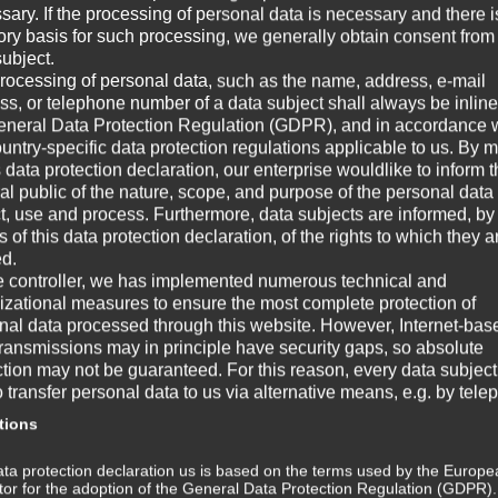
sary. If the processing of personal data is necessary and there i
Au
tory basis for such processing, we generally obtain consent from
Aus
subject.
all
rocessing of personal data, such as the name, address, e-mail
Fer
ss, or telephone number of a data subject shall always be inline
erf
eneral Data Protection Regulation (GDPR), and in accordance 
ountry-specific data protection regulations applicable to us. By
s data protection declaration, our enterprise wouldlike to inform 
W
al public of the nature, scope, and purpose of the personal data
ct, use and process. Furthermore, data subjects are informed, by
of this data protection declaration, of the rights to which they a
☞ A
ed.
e controller, we has implemented numerous technical and
☞ V
izational measures to ensure the most complete protection of
nal data processed through this website. However, Internet-bas
☞ G
transmissions may in principle have security gaps, so absolute
ction may not be guaranteed. For this reason, every data subject
☞ W
o transfer personal data to us via alternative means, e.g. by tele
tions
Wi
ta protection declaration us is based on the terms used by the Europe
m
ator for the adoption of the General Data Protection Regulation (GDPR)