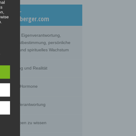
nal
as
eiträge –
on,
rwise
log.dicklberger.com
n.
nommene Eigenverantwortung,
lebte Selbstbestimmung, persönliche
twicklung und spirituelles Wachstum
s
hrnehmung und Realität
timität und Hormone
g of
tural
rson's
sts,
huld und Verantwortung
s wir glauben zu wissen