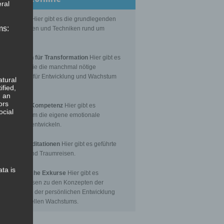
ral
Grundlagen
Hier gibt es die grundlegenden
ms:
senseinheiten und Techniken rund um
itation.
editationen für Transformation
Hier gibt es
itationen, die die manchmal nötige
nsformation für Entwicklung und Wachstum
atural
toßen.
ified,
, an
ors
Emotionale Kompetenz
Hier gibt es
ocial
itationen, um die eigene emotionale
petenz zu entwickeln.
eführte Meditationen
Hier gibt es geführte
itationen und Traumreisen.
ata is
hilosophische Exkurse
Hier gibt es
tergrundwissen zu den Konzepten der
nsformation, der persönlichen Entwicklung
 des spirituellen Wachstums.