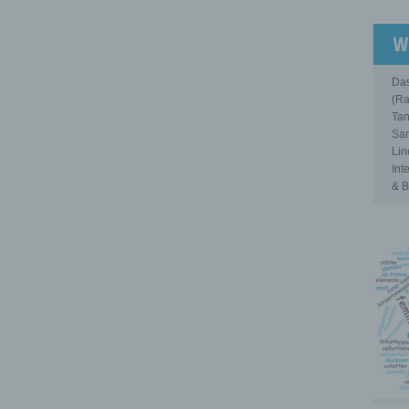
W
Das
(Ra
Tan
Sam
Lin
Int
& B