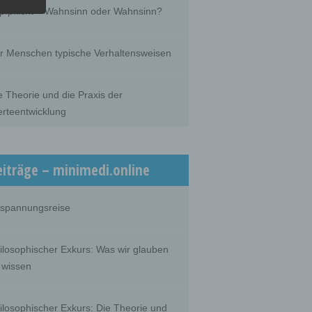
he
pfpflicht – Wahnsinn oder Wahnsinn?
he use
that
son.
r Menschen typische Verhaltensweisen
e Theorie und die Praxis der
rteentwicklung
person,
ermines
oses
, the
on or
eiträge – minimedi.online
spannungsreise
 which
ilosophischer Exkurs: Was wir glauben
 wissen
ilosophischer Exkurs: Die Theorie und