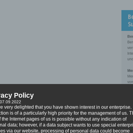
B
S
Be
Ber
ver
Int
und
Men
Men
von
zwi
Kli
vacy Policy
 07.09.2022
Sup
e very delighted that you have shown interest in our enterprise.
Sup
tion is of a particularly high priority for the management of us. 
der
 the Internet pages of us is possible without any indication of
pro
nal data; however, if a data subject wants to use special enterpr
zwi
ces via our website, processing of personal data could become