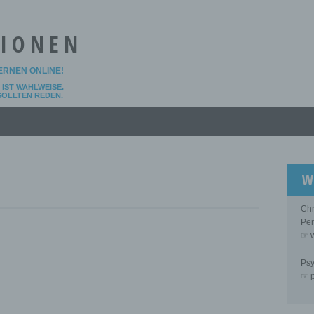
TIONEN
LERNEN ONLINE!
IST WAHLWEISE.
 SOLLTEN REDEN.
W
Chr
Per
☞ w
Psy
☞ p