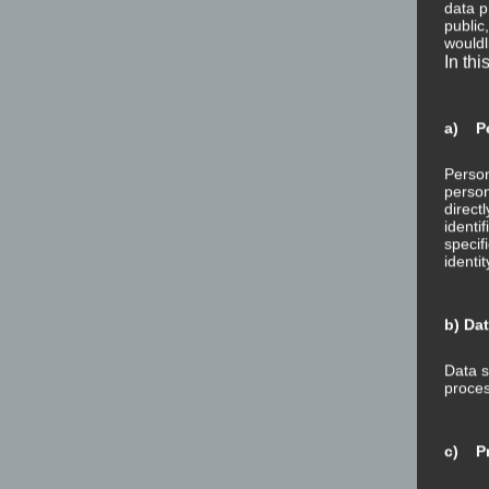
data p
public
wouldl
In thi
a) Pe
Person
person
direct
identi
specif
identi
b) Da
Data s
proces
c) Pr