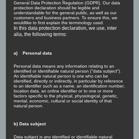
General Data Protection Regulation (GDPR). Our data
M
: Measurable. Messbar. Das Ziel ist messbar, und egal
protection declaration should be legible and
wer die Messung vornimmt: Die spezifischen
understandable for the general public, as well as our
Abnahmekriterien lassen keinen Raum für Interpretation.
customers and business partners. To ensure this, we
wouldlike to first explain the terminology used.
Es ist unabhängig durch Messungen verschiedener
In this data protection declaration, we use, inter
Kriterien überprüfbar, ob das Ziel erreicht ist.
alia, the following terms:
A
: Accepted. Akzeptiert. Das Ziel ist von allen
involvierten und betroffenen Personen akzeptiert. Das
hat viel mit der Ökonomie der Umgebung zu tun.
a) Personal data
Können alle mit dem Ergebnis umgehen, ist niemand
derart beeinträchtigt, dass seine Grenzen massiv
Personal data means any information relating to an
identified or identifiable natural person ("data subject").
verletzt sind?
An identifiable natural person is one who can be
“Ich verkaufe bis Ende des Monats meine Kinder auf
identified, directly or indirectly, in particular by reference
Ebay, und erziele einen Kilopreis von zumindest 8,00€.”
to an identifier such as a name, an identification number,
location data, an online identifier or to one or more
Dieses Ziel ist spezifisch (Verkauf der Kinder), messbar
factors specific to the physical, physiological, genetic,
(Verkaufspreis), realistisch (so was ist in einer
mental, economic, cultural or social identity of that
neurotischen und psychotischen Welt, wie wir sie gerade
natural person.
erleben, immer verkaufbar) und terminiert (bis Ende des
Monats). Das Vorhaben wird allerdings in der Umgebung
b) Data subject
auf sehr wenig Akzeptanz stossen, und die Folgen des
Vorhabens werden auch für einen selbst nicht
Data subject is any identified or identifiable natural
akzeptabel sein. Wichtiger Hinweis: Es ist kein smartes