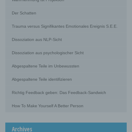
authorities shall be in compliance with the applicable
data protection rules according to the purposes of the
processing.
Der Schatten
Trauma versus Signifikantes Emotionales Ereignis S.E.E.
j) Third party
Dissoziation aus NLP-Sicht
Third party is a natural or legal person, public authority,
agency or body other than the data subject, controller,
processor and persons who, under the direct authority of
Dissoziation aus psychologischer Sicht
the controller or processor, are authorised to process
personal data.
Abgespaltene Teile im Unbewussten
k) Consent
Abgespaltene Teile identifizieren
Consent of the data subject is any freely given, specific,
Richtig Feedback geben: Das Feedback-Sandwich
informed and unambiguous indication of the data
subject's wishes by which he or she, by a statement or
by a clear affirmative action, signifies agreement to the
How To Make Yourself A Better Person
processing of personal data relating to him or her.
Name and Address of the controller
Archives