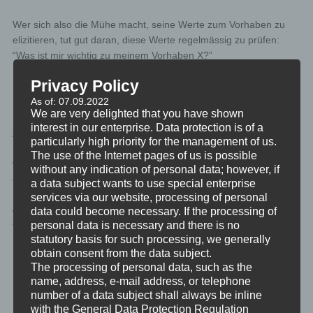
Wer sich also die Mühe macht, seine Werte zum Vorhaben zu
elizitieren, tut gut daran, diese Werte regelmässig zu prüfen:
“Was ist mir wichtig zu meinem Vorhaben X?”
Privacy Policy
Natürlich gibt es zur Arbeit mit bzw. an Werten eine ganze
As of: 07.09.2022
Menge mehr sehr wichttige Sachen zu sagen und zu lernen.
We are very delighted that you have shown
Deswegen ist die Wertearbeit auch ein wichtiger Teil in einer
interest in our enterprise. Data protection is of a
Ausbildung zum NLP Master Practitioner.
particularly high priority for the management of us.
The use of the Internet pages of us is possible
Wenn die Begriffe aus der Werteliste in den Objectives
without any indication of personal data; however, if
vorkommen, die Objectives mit den eigenen Werten in
a data subject wants to use special enterprise
Übereinstimmung sind, sich also das eine im anderen
services via our website, processing of personal
data could become necessary. If the processing of
wiederfindet, dann sind die Objectives mit sehr hoher
personal data is necessary and there is no
Wahrscheinlichkeit gut gesetzt. Und die Motivation für die
statutory basis for such processing, we generally
Umsetzung des Vorhabens, und das Aufrechterhalens des
obtain consent from the data subject.
Endzustandes wird gesichert sein.
The processing of personal data, such as the
name, address, e-mail address, or telephone
Key Results
number of a data subject shall always be inline
with the General Data Protection Regulation