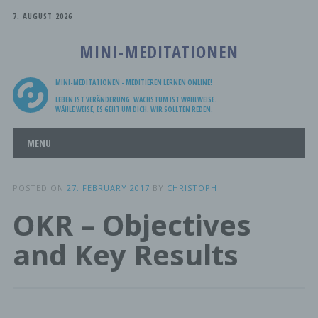
7. AUGUST 2026
MINI-MEDITATIONEN
MINI-MEDITATIONEN - MEDITIEREN LERNEN ONLINE!
LEBEN IST VERÄNDERUNG. WACHSTUM IST WAHLWEISE.
WÄHLE WEISE, ES GEHT UM DICH. WIR SOLLTEN REDEN.
Main menu
Skip
MENU
to
content
POSTED ON
27. FEBRUARY 2017
BY
CHRISTOPH
OKR – Objectives
and Key Results