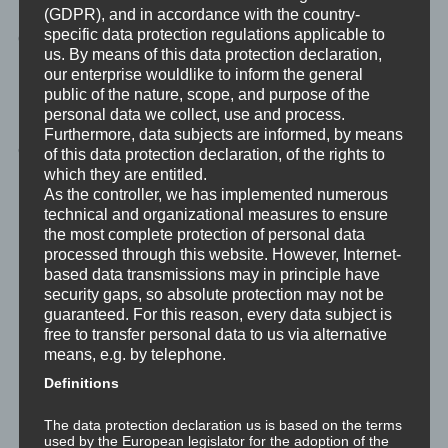
(GDPR), and in accordance with the country-
Die Key Results – bzw. auf Deutsch: Schlüsselergebnisse – sind
specific data protection regulations applicable to
genau das, was der Name ausdrückt: Was sind die wesentlichen
us. By means of this data protection declaration,
Ergebisse, die mein Vorhaben produzieren soll?
our enterprise wouldlike to inform the general
public of the nature, scope, and purpose of the
Hier sind jetzt die S.M.A.R.T.en Defnitionen gefragt. Zur
personal data we collect, use and process.
Erinnerung, S.M.A.R.T. ist ein Ziel, wenn es folgende Kriterien
Furthermore, data subjects are informed, by means
erfüllt:
of this data protection declaration, of the rights to
which they are entitled.
As the controller, we has implemented numerous
S
: Specific. Spezifisch. Das Ziel ist spezifisch, da ist
technical and organizational measures to ensure
nichts unklar. Einerseits spezifisch aus
the most complete protection of personal data
wissenschaftlicher Sicht. Andererseits, spezifisch aus
processed through this website. However, Internet-
NLP-Sicht und Sicht der Motivation zur Erreichung des
based data transmissions may in principle have
Zieles, darf das Ziel auch Sinnesspezifisch formuliert
security gaps, so absolute protection may not be
sein: Was werde ich sehen, was werde ich hören, was
guaranteed. For this reason, every data subject is
werde ich fühlen, wenn das Ziel erreicht ist. Das
free to transfer personal data to us via alternative
Unbewusste ist ja sehr ähnlich einem fünfjährigen Kind.
means, e.g. by telephone.
Eine abstrakte Spezifikation ist nur für wenige Kinder
Definitions
motivierend. Wenn ein Kind eine Vorstellung davon hat,
was es sieht, was es hört, wie es sich fühlt, wenn etwas
The data protection declaration us is based on the terms
erreicht ist, dann ist das Kind auch zu motivieren.
used by the European legislator for the adoption of the