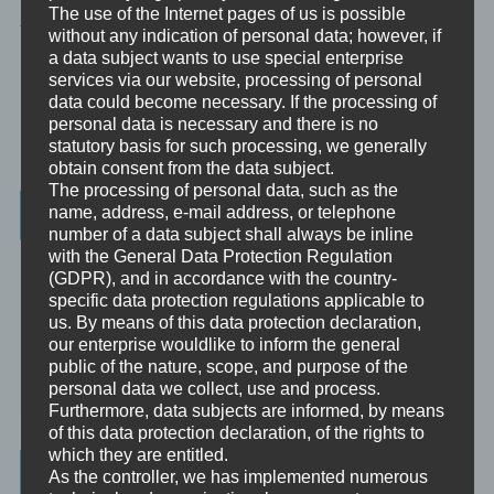
The use of the Internet pages of us is possible
⇒ Anmeldeformular
without any indication of personal data; however, if
a data subject wants to use special enterprise
services via our website, processing of personal
data could become necessary. If the processing of
personal data is necessary and there is no
statutory basis for such processing, we generally
obtain consent from the data subject.
The processing of personal data, such as the
Weitere Informationen
name, address, e-mail address, or telephone
number of a data subject shall always be inline
with the General Data Protection Regulation
Christoph – Unternehmensberatung, Personenberatung und
(GDPR), and in accordance with the country-
Supervision:
specific data protection regulations applicable to
☞ www.christoph.solutions
us. By means of this data protection declaration,
our enterprise wouldlike to inform the general
Psychologische Beratung:
public of the nature, scope, and purpose of the
☞ psychologischeberatung.online
personal data we collect, use and process.
Furthermore, data subjects are informed, by means
of this data protection declaration, of the rights to
which they are entitled.
Worum es hier geht ...
As the controller, we has implemented numerous