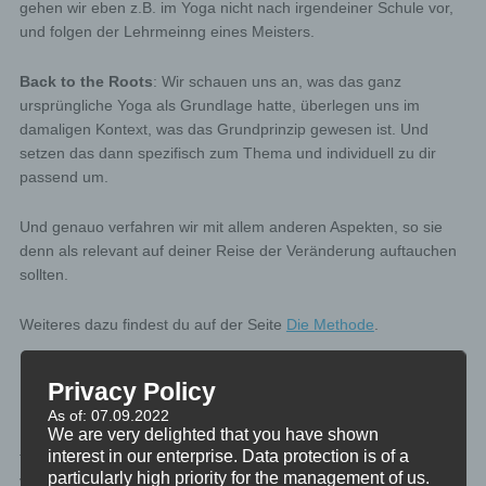
gehen wir eben z.B. im Yoga nicht nach irgendeiner Schule vor,
und folgen der Lehrmeinng eines Meisters.
Back to the Roots
: Wir schauen uns an, was das ganz
ursprüngliche Yoga als Grundlage hatte, überlegen uns im
damaligen Kontext, was das Grundprinzip gewesen ist. Und
setzen das dann spezifisch zum Thema und individuell zu dir
passend um.
Und genauo verfahren wir mit allem anderen Aspekten, so sie
denn als relevant auf deiner Reise der Veränderung auftauchen
sollten.
Weiteres dazu findest du auf der Seite
Die Methode
.
Coaching und Mentoring
Privacy Policy
As of: 07.09.2022
Du bist interessiert an einem Einzelcoaching? Bitte fülle das
We are very delighted that you have shown
interest in our enterprise. Data protection is of a
folgende Formular aus, und beantworte die Fragen ebenso
particularly high priority for the management of us.
vollständig und ausführlich, wie offen und ehrlich.