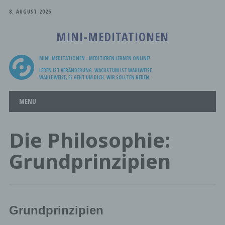
8. AUGUST 2026
MINI-MEDITATIONEN
MINI-MEDITATIONEN - MEDITIEREN LERNEN ONLINE!
LEBEN IST VERÄNDERUNG. WACHSTUM IST WAHLWEISE.
WÄHLE WEISE, ES GEHT UM DICH. WIR SOLLTEN REDEN.
Main menu
Skip
MENU
to
content
Die Philosophie:
Grundprinzipien
Grundprinzipien