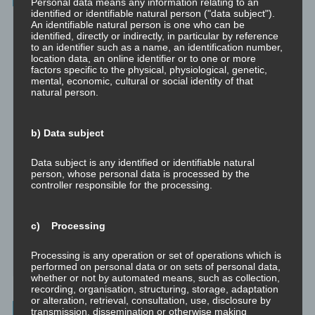
Personal data means any information relating to an
identified or identifiable natural person ("data subject").
Beratung
An identifiable natural person is one who can be
Beratung ist das individuelle Aufarbeiten verschiedenster
identified, directly or indirectly, in particular by reference
to an identifier such as a name, an identification number,
Problemstellungen durch Interaktion zwischen einer unabhängigen
location data, an online identifier or to one or more
Person und einem Klienten.
factors specific to the physical, physiological, genetic,
mental, economic, cultural or social identity of that
Mentoring
natural person.
Mentoring ist das individualisierte Weitergeben von Wissen und
Erfahrungen durch Interaktion zwischen einer erfahrenen Person
und einem Klienten.
b) Data subject
Supervision
Data subject is any identified or identifiable natural
Supervision ist das individualisierte Reflektieren der gemachten
person, whose personal data is processed by the
oder anstehenden professionellen Erfahrungen durch Interaktion
controller responsible for the processing.
zwischen einem Supervisor und einem Klienten.
Ausbildung
c) Processing
Ausbildung ist die angepasste Vermittlung von allgemeinem Wissen
und praktischen Fertigkeiten zu diesem Wissen durch eine
Processing is any operation or set of operations which is
erfahrene Person an Klienten.
performed on personal data or on sets of personal data,
whether or not by automated means, such as collection,
recording, organisation, structuring, storage, adaptation
or alteration, retrieval, consultation, use, disclosure by
transmission, dissemination or otherwise making