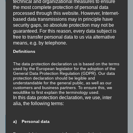
technical and organizational measures to ensure
the most complete protection of personal data
Das Beste aus vielen Welten und Zeitaltern: Yoga (Raja, Hatha,
processed through this website. However, Internet-
Jnana, Laya, Kriya, Kundalini), Tantra (weiß, rot, schwarz, Kaula,
Mishra, Samaya), Meditation, NLP, Trance, EMDR, Time Line
based data transmissions may in principle have
Therapy®, Brainspotting, EFT, Provocative Interventions,
security gaps, so absolute protection may not be
Schamanismus, Huna, Achtsamkeit & Bewusstheit, Sex-Magick, Life
guaranteed. For this reason, every data subject is
Hacks.
free to transfer personal data to us via alternative
means, e.g. by telephone.
Definitions
The data protection declaration us is based on the terms
used by the European legislator for the adoption of the
General Data Protection Regulation (GDPR). Our data
protection declaration should be legible and
understandable for the general public, as well as our
customers and business partners. To ensure this, we
wouldlike to first explain the terminology used.
In this data protection declaration, we use, inter
alia, the following terms:
Beratung, Mentoring, Supervision und
a) Personal data
Ausbildung