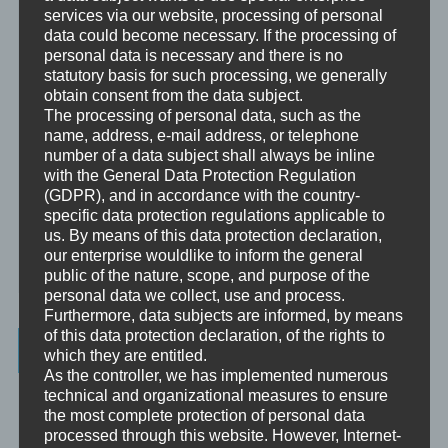
services via our website, processing of personal
Mentoring
data could become necessary. If the processing of
Mentoring ist das individualisierte Weitergeben von Wissen und
personal data is necessary and there is no
Erfahrungen durch Interaktion zwischen einer erfahrenen Person
statutory basis for such processing, we generally
und einem Klienten.
obtain consent from the data subject.
The processing of personal data, such as the
Supervision
name, address, e-mail address, or telephone
Supervision ist das individualisierte Reflektieren der gemachten
number of a data subject shall always be inline
oder anstehenden professionellen Erfahrungen durch Interaktion
with the General Data Protection Regulation
zwischen einem Supervisor und einem Klienten.
(GDPR), and in accordance with the country-
specific data protection regulations applicable to
Ausbildung
us. By means of this data protection declaration,
Ausbildung ist die angepasste Vermittlung von allgemeinem Wissen
our enterprise wouldlike to inform the general
und praktischen Fertigkeiten zu diesem Wissen durch eine
erfahrene Person an Klienten.
public of the nature, scope, and purpose of the
personal data we collect, use and process.
Furthermore, data subjects are informed, by means
of this data protection declaration, of the rights to
Wissenswertes
which they are entitled.
As the controller, we has implemented numerous
☞ Ablauf einer Beratung
technical and organizational measures to ensure
the most complete protection of personal data
☞ Vertraulichkeitserklärung
processed through this website. However, Internet-