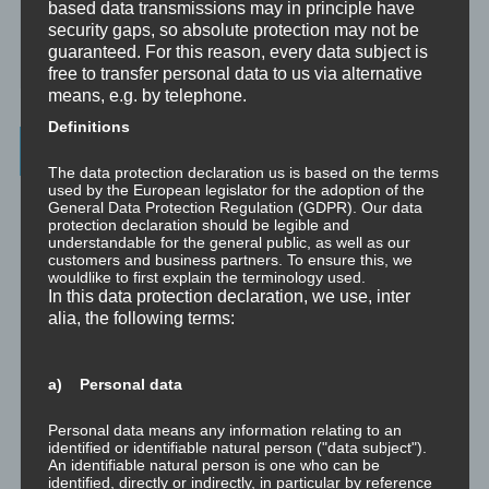
based data transmissions may in principle have
☞ Grundlagen für persönliche Entwicklung
security gaps, so absolute protection may not be
guaranteed. For this reason, every data subject is
☞ Was kostet es?
free to transfer personal data to us via alternative
means, e.g. by telephone.
Definitions
Wichtigste Seiten - minimedi.online
The data protection declaration us is based on the terms
used by the European legislator for the adoption of the
⇒ Grundlagen
Hier gibt es die grundlegenden Wissenseinheiten
General Data Protection Regulation (GDPR). Our data
und Techniken rund um Meditation.
protection declaration should be legible and
understandable for the general public, as well as our
customers and business partners. To ensure this, we
⇒ Meditationen für Transformation
Hier gibt es Meditationen, die
wouldlike to first explain the terminology used.
die manchmal nötige Transformation für Entwicklung und Wachstum
In this data protection declaration, we use, inter
anstoßen.
alia, the following terms:
⇒ Emotionale Kompetenz
Hier gibt es Meditationen, um die eigene
emotionale Kompetenz zu entwickeln.
a) Personal data
⇒ Geführte Meditationen
Hier gibt es geführte Meditationen und
Traumreisen.
Personal data means any information relating to an
identified or identifiable natural person ("data subject").
An identifiable natural person is one who can be
⇒ Philosophische Exkurse
Hier gibt es Hintergrundwissen zu den
identified, directly or indirectly, in particular by reference