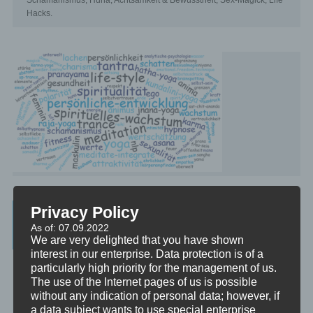
Schamanismus, Huna, Achtsamkeit & Bewusstheit, Sex-Magick, Life
Hacks.
Privacy Policy
Beratung, Mentoring, Supervision und
As of: 07.09.2022
Ausbildung
We are very delighted that you have shown
interest in our enterprise. Data protection is of a
Beratung
particularly high priority for the management of us.
Beratung ist das individuelle Aufarbeiten verschiedenster
The use of the Internet pages of us is possible
Problemstellungen durch Interaktion zwischen einer unabhängigen
without any indication of personal data; however, if
Person und einem Klienten.
a data subject wants to use special enterprise