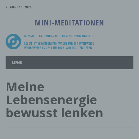
7. AUGUST 2026
MINI-MEDITATIONEN
MINI-MEDITATIONEN - MEDITIEREN LERNEN ONLINE!
LEBEN IST VERÄNDERUNG. WACHSTUM IST WAHLWEISE.
WÄHLE WEISE, ES GEHT UM DICH. WIR SOLLTEN REDEN.
Main menu
Skip
MENU
to
content
Meine
Lebensenergie
bewusst lenken