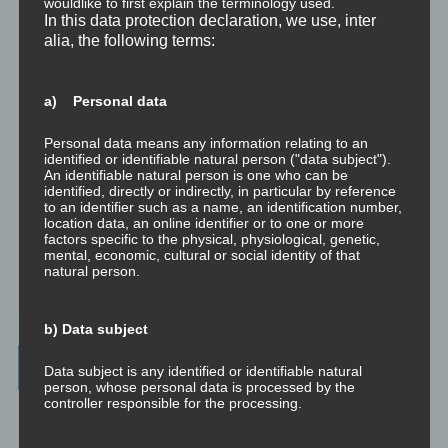
wouldlike to first explain the terminology used.
Trauma versus Signifikantes Emotionales Ereignis S.E.E.
In this data protection declaration, we use, inter
alia, the following terms:
Dissoziation aus NLP-Sicht
a) Personal data
Dissoziation aus psychologischer Sicht
Personal data means any information relating to an
Abgespaltene Teile im Unbewussten
identified or identifiable natural person ("data subject").
An identifiable natural person is one who can be
identified, directly or indirectly, in particular by reference
Abgespaltene Teile identifizieren
to an identifier such as a name, an identification number,
location data, an online identifier or to one or more
factors specific to the physical, physiological, genetic,
Richtig Feedback geben: Das Feedback-Sandwich
mental, economic, cultural or social identity of that
natural person.
How To Make Yourself A Better Person
b) Data subject
Archives
Data subject is any identified or identifiable natural
person, whose personal data is processed by the
controller responsible for the processing.
July 2023