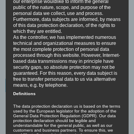
our enterprise wouldlike to inform the general
Unbewusst und Bewusst
public of the nature, scope, and purpose of the
personal data we collect, use and process.
Verhaltenspsychologie
Furthermore, data subjects are informed, by means
of this data protection declaration, of the rights to
Analytische Psychologie
which they are entitled.
As the controller, we has implemented numerous
Bewusstheit
technical and organizational measures to ensure
the most complete protection of personal data
Mini-Meditationen
processed through this website. However, Internet-
based data transmissions may in principle have
Minivideo
security gaps, so absolute protection may not be
guaranteed. For this reason, every data subject is
free to transfer personal data to us via alternative
Latest Posts
means, e.g. by telephone.
Definitions
Was ist NLP?
The data protection declaration us is based on the terms
used by the European legislator for the adoption of the
Wahrnehmung ist Projektion
General Data Protection Regulation (GDPR). Our data
protection declaration should be legible and
understandable for the general public, as well as our
Der Schatten
customers and business partners. To ensure this, we