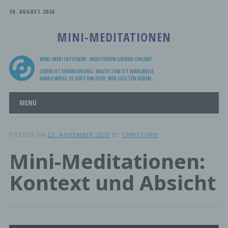
10. AUGUST 2026
MINI-MEDITATIONEN
MINI-MEDITATIONEN - MEDITIEREN LERNEN ONLINE!
LEBEN IST VERÄNDERUNG. WACHSTUM IST WAHLWEISE.
WÄHLE WEISE, ES GEHT UM DICH. WIR SOLLTEN REDEN.
Main menu
Skip
MENU
to
content
POSTED ON
23. NOVEMBER 2020
BY
CHRISTOPH
Mini-Meditationen:
Kontext und Absicht