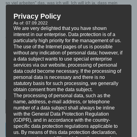
so viel arbeiten” das, was ich will. Ich will ich ja, dass mein
Partner öfter daheim ist.
Privacy Policy
As of: 07.09.2022
Sei ehrlich zu dir, wenn du deine Absicht für dich formulierst. Sie
We are very delighted that you have shown
kann durchaus etwas sein, das du lieber sehr geheim halten
interest in our enterprise. Data protection is of a
darfst. Um so besser, wenn du sie für dich klar formulierst.
particularly high priority for the management of us.
The use of the Internet pages of us is possible
Sei präzise bei dem was tu tust und was du willst.
without any indication of personal data; however, if
a data subject wants to use special enterprise
services via our website, processing of personal
data could become necessary. If the processing of
personal data is necessary and there is no
MINIVIDEO
statutory basis for such processing, we generally
TAGGED
60SEK
,
UMFELD
obtain consent from the data subject.
The processing of personal data, such as the
Post navigation
name, address, e-mail address, or telephone
number of a data subject shall always be inline
with the General Data Protection Regulation
(GDPR), and in accordance with the country-
specific data protection regulations applicable to
Categories
us. By means of this data protection declaration,