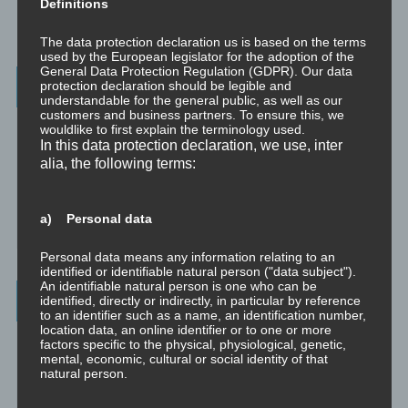
Definitions
1
2
Next ›
The data protection declaration us is based on the terms
used by the European legislator for the adoption of the
General Data Protection Regulation (GDPR). Our data
Weitere Informationen
protection declaration should be legible and
understandable for the general public, as well as our
customers and business partners. To ensure this, we
Christoph – Unternehmensberatung, Personenberatung und
wouldlike to first explain the terminology used.
Supervision:
In this data protection declaration, we use, inter
☞ www.christoph.solutions
alia, the following terms:
Psychologische Beratung:
☞ psychologischeberatung.online
a) Personal data
Personal data means any information relating to an
identified or identifiable natural person ("data subject").
An identifiable natural person is one who can be
Worum es hier geht ...
identified, directly or indirectly, in particular by reference
to an identifier such as a name, an identification number,
location data, an online identifier or to one or more
Das Beste aus vielen Welten und Zeitaltern: Yoga (Raja, Hatha,
factors specific to the physical, physiological, genetic,
Jnana, Laya, Kriya, Kundalini), Tantra (weiß, rot, schwarz, Kaula,
mental, economic, cultural or social identity of that
natural person.
Mishra, Samaya), Meditation, NLP, Trance, EMDR, Time Line
Therapy®, Brainspotting, EFT, Provocative Interventions,