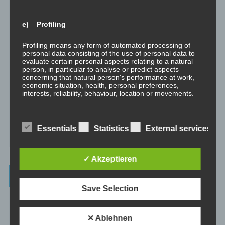
Mentoring
Mentoring ist das individualisierte Weitergeben von Wissen und
e) Profiling
Erfahrungen durch Interaktion zwischen einer erfahrenen Person
und einem Klienten.
Profiling means any form of automated processing of
personal data consisting of the use of personal data to
Supervision
evaluate certain personal aspects relating to a natural
person, in particular to analyse or predict aspects
Supervision ist das individualisierte Reflektieren der gemachten
concerning that natural person's performance at work,
oder anstehenden professionellen Erfahrungen durch Interaktion
economic situation, health, personal preferences,
zwischen einem Supervisor und einem Klienten.
interests, reliability, behaviour, location or movements.
Ausbildung
Ausbildung ist die angepasste Vermittlung von allgemeinem Wissen
f) Pseudonymisation
Essentials
Statistics
External services
und praktischen Fertigkeiten zu diesem Wissen durch eine
erfahrene Person an Klienten.
Pseudonymisation is the processing of personal data in
such a manner that the personal data can no longer be
✓ Akzeptieren
attributed to a specific data subject without the use of
additional information, provided that such additional
Wissenswertes
information is kept separately and is subject to technical
and organisational measures to ensure that the personal
Save Selection
data are not attributed to an identified or identifiable
☞ Ablauf einer Beratung
natural person.
☞ Vertraulichkeitserklärung
✕ Ablehnen