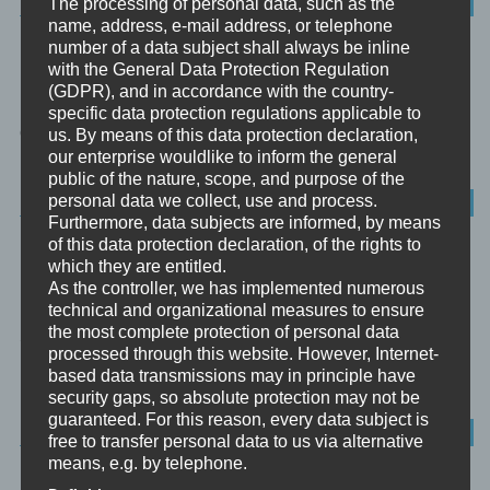
PSYCHOLOGIE
The processing of personal data, such as the
name, address, e-mail address, or telephone
number of a data subject shall always be inline
POLARITÄT
with the General Data Protection Regulation
(GDPR), and in accordance with the country-
Polarität ist ein Ausdruck der Philosophie für das Verhältnis sich
specific data protection regulations applicable to
gegenseitig bedingender Größen. Sie unterscheidet sich vom
us. By means of this data protection declaration,
Dualismus, bei...
our enterprise wouldlike to inform the general
public of the nature, scope, and purpose of the
personal data we collect, use and process.
ACHTSAMKEIT
Furthermore, data subjects are informed, by means
of this data protection declaration, of the rights to
#FAKE PER-SONA. ODER: DIE
which they are entitled.
SELBSTLÜGE
As the controller, we has implemented numerous
technical and organizational measures to ensure
the most complete protection of personal data
Selbstlüge, also sich selbst zu belügen, ist weitverbreitet.
processed through this website. However, Internet-
Niemand ist dagegen gefeit. Und doch verstehen manche das
based data transmissions may in principle have
Problem, und...
security gaps, so absolute protection may not be
guaranteed. For this reason, every data subject is
DISSOZIATION
free to transfer personal data to us via alternative
means, e.g. by telephone.