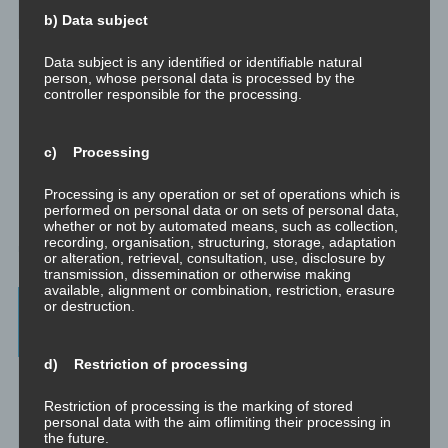
Schamanismus, Huna, Achtsamkeit & Bewusstheit, Sex-Magick, Life
b) Data subject
Hacks.
Data subject is any identified or identifiable natural
person, whose personal data is processed by the
controller responsible for the processing.
c) Processing
Processing is any operation or set of operations which is
performed on personal data or on sets of personal data,
whether or not by automated means, such as collection,
recording, organisation, structuring, storage, adaptation
or alteration, retrieval, consultation, use, disclosure by
transmission, dissemination or otherwise making
available, alignment or combination, restriction, erasure
Beratung, Mentoring, Supervision und
or destruction.
Ausbildung
d) Restriction of processing
Beratung
Beratung ist das individuelle Aufarbeiten verschiedenster
Restriction of processing is the marking of stored
Problemstellungen durch Interaktion zwischen einer unabhängigen
personal data with the aim oflimiting their processing in
Person und einem Klienten.
the future.