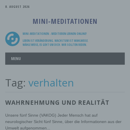
8. AUGUST 2026
MINI-MEDITATIONEN
MINI-MEDITATIONEN - MEDITIEREN LERNEN ONLINE!
LEBEN IST VERÄNDERUNG. WACHSTUM IST WAHLWEISE.
WÄHLE WEISE, ES GEHT UM DICH. WIR SOLLTEN REDEN.
Main menu
Skip
MENU
to
content
Tag:
verhalten
WAHRNEHMUNG UND REALITÄT
Unsere fünf Sinne (VAKOG) Jeder Mensch hat auf
neurologischer Sicht fünf Sinne, über die Informationen aus der
Umwelt aufgenommen...