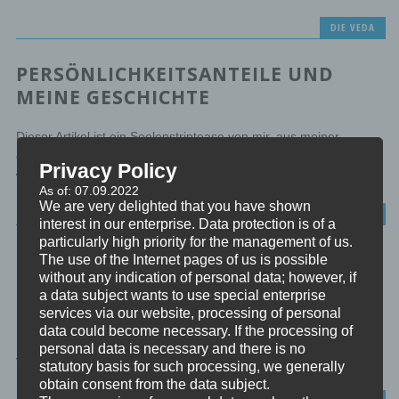
DIE VEDA
PERSÖNLICHKEITSANTEILE UND
MEINE GESCHICHTE
Dieser Artikel ist ein Seelenstriptease von mir, aus meiner
eigenen Geschichte mit Dissoziationsproblemen und mit dem
Privacy Policy
was ich geschafft...
As of: 07.09.2022
We are very delighted that you have shown
DISSOZIATION
interest in our enterprise. Data protection is of a
particularly high priority for the management of us.
DISSOZIALE
The use of the Internet pages of us is possible
without any indication of personal data; however, if
PERSÖNLICHKEITSSTÖRUNG
a data subject wants to use special enterprise
services via our website, processing of personal
Die dissoziale Persönlichkeitsstörung oder antisoziale
data could become necessary. If the processing of
Persönlichkeitsstörung (APS) ist eine psychische Erkrankung und
personal data is necessary and there is no
Verhaltensstörung. Sie sollte nicht mit der dissoziativen...
statutory basis for such processing, we generally
obtain consent from the data subject.