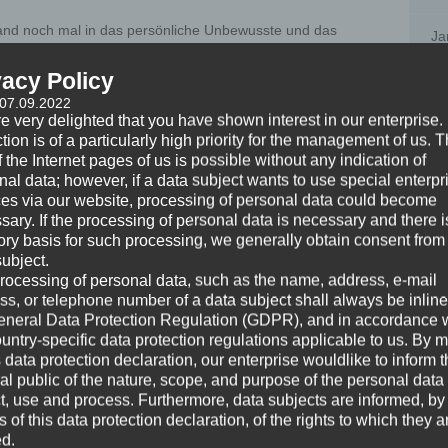
tand noch mal in das persönliche Unbewusste und das
Ja
wussten sind all jene Verhaltensweisen angelegt, die in
nd. Während im persönlichen Unbewussten alles abgelegt
vacy Policy
Au
ezifisch ausgeprägt ist.
 07.09.2022
e very delighted that you have shown interest in our enterprise.
Ju
tion is of a particularly high priority for the management of us. 
llektiv ist jegliche soziale Gruppierung, die eine Form von
 the Internet pages of us is possible without any indication of
e und Verwandtschaft, zum anderen können es Vereine sein.
Ma
nal data; however, if a data subject wants to use special enterpr
elle Eigenschaften bei, die Nation, der Kontinent und so
ces via our website, processing of personal data could become
Ja
sary. If the processing of personal data is necessary and there i
tory basis for such processing, we generally obtain consent from
 recht gleiche Reflexe und Verhaltensweisen, also so
subject.
De
alle Tiere, alle Erd-Lebewesen und so weiter und so
rocessing of personal data, such as the name, address, e-mail
ss, or telephone number of a data subject shall always be inline
No
eneral Data Protection Regulation (GDPR), and in accordance 
ountry-specific data protection regulations applicable to us. By
llektiven in unserem kollektiven Unbewussten. Und manche
Au
s data protection declaration, our enterprise wouldlike to inform 
 direkt in uns vorhanden, andere haben durch unsere
al public of the nature, scope, and purpose of the personal data
ten eine persönliche Ausprägung des Verhaltens im
Ju
ct, use and process. Furthermore, data subjects are informed, by
of this data protection declaration, of the rights to which they a
ed.
Fe