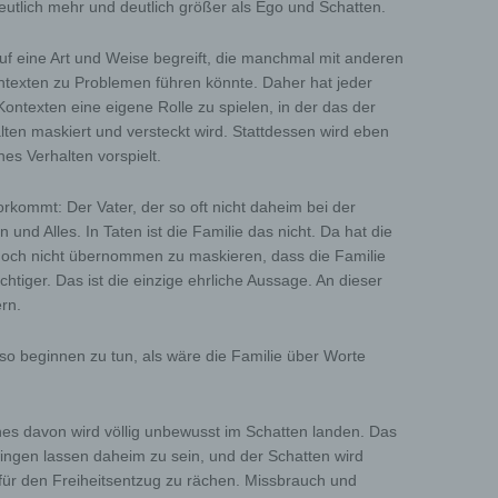
 deutlich mehr und deutlich größer als Ego und Schatten.
r State law.
auf eine Art und Weise begreift, die manchmal mit anderen
rocessor
texten zu Problemen führen könnte. Daher hat jeder
ontexten eine eigene Rolle zu spielen, in der das der
sor is a natural or legal person, public authority, agency or other body
lten maskiert und versteckt wird. Stattdessen wird eben
ses personal data on behalf of the controller.
ches Verhalten vorspielt.
cipient
vorkommt: Der Vater, der so oft nicht daheim bei der
in und Alles. In Taten ist die Familie das nicht. Da hat die
ent is a natural or legal person, public authority, agency or another body
noch nicht übernommen zu maskieren, dass die Familie
the personal data are disclosed, whether a third party or not. However,
wichtiger. Das ist die einzige ehrliche Aussage. An dieser
ities which may receive personal data in the framework of a particular i
ordance with Union or Member State law shall not be regarded as recip
rn.
ocessing of those data by those public authorities shall be in complianc
plicable data protection rules according to the purposes of the process
, so beginnen zu tun, als wäre die Familie über Worte
ird party
ches davon wird völlig unbewusst im Schatten landen. Das
party is a natural or legal person, public authority, agency or body othe
wingen lassen daheim zu sein, und der Schatten wird
ta subject, controller, processor and persons who, under the direct auth
für den Freiheitsentzug zu rächen. Missbrauch und
 controller or processor, are authorised to process personal data.