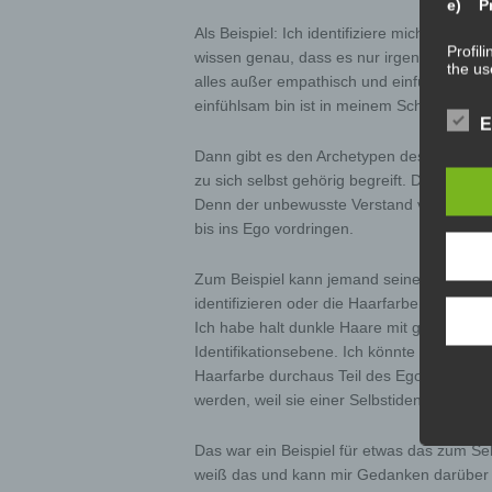
e) Pr
Als Beispiel: Ich identifiziere mich damit
Profil
wissen genau, dass es nur irgendwas, beis
the us
alles außer empathisch und einfühlsam. Di
person
perfor
einfühlsam bin ist in meinem Schatten, es i
reliab
E
Dann gibt es den Archetypen des Selbst. D
zu sich selbst gehörig begreift. Das ist n
f) P
Denn der unbewusste Verstand versteht de
bis ins Ego vordringen.
Pseudo
person
of add
Zum Beispiel kann jemand seine Haarfarbe a
separa
the pe
identifizieren oder die Haarfarbe in den Sch
Ich habe halt dunkle Haare mit grauen Schl
Identifikationsebene. Ich könnte sie ja ro
g) Co
Haarfarbe durchaus Teil des Ego sein. Ode
werden, weil sie einer Selbstidentfikation
Contro
public
the pu
Das war ein Beispiel für etwas das zum S
and me
weiß das und kann mir Gedanken darüber 
contro