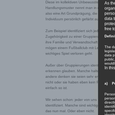
Diese im kollektiven Unbewussten angeleg
As th
Handlungsmuster nennt man in der analyti
organ
perso
also eine Art Grundprägung, die prinzipiell
data 
Individuum persönlich gefärbt ausgeprägt i
prote
free t
Zum Beispiel identifiziert sich jeder Mensc
Defini
Zugehörigkeit zu einer Gruppierung absolut
ihre Familie und Verwandtschaft identifizi
The da
mögen einem Fußballclub mit Leib und Se
legisl
wichtiges Spiel verloren geht.
data p
public
wouldl
Außer über Gruppierungen identifizieren sich
In thi
erkennen glauben. Manche halten sich fü
andere denken sie seien sehr empathisch 
nicht oder sie haben eben kein Feingefühl. 
a) Pe
einfach so ist.
Person
person
Wir sehen schon: jeder von uns hat eine g
direct
identifiziert. Manche sind wichtiger als and
identi
specif
das nun mal. Oder eben nicht.
identi