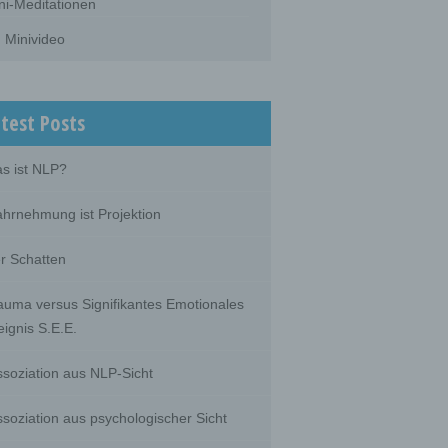
ni-Meditationen
Minivideo
test Posts
s ist NLP?
hrnehmung ist Projektion
r Schatten
auma versus Signifikantes Emotionales
eignis S.E.E.
ssoziation aus NLP-Sicht
ssoziation aus psychologischer Sicht