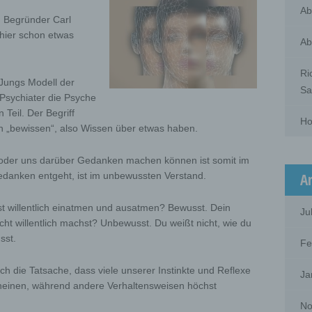
Ab
m Begründer Carl
 hier schon etwas
Ab
Ri
 Jungs Modell der
Sa
 Psychiater die Psyche
Teil. Der Begriff
Ho
 „bewissen“, also Wissen über etwas haben.
oder uns darüber Gedanken machen können ist somit im
edanken entgeht, ist im unbewussten Verstand.
A
st willentlich einatmen und ausatmen? Bewusst. Dein
Ju
cht willentlich machst? Unbewusst. Du weißt nicht, wie du
sst.
Fe
ch die Tatsache, dass viele unserer Instinkte und Reflexe
Ja
einen, während andere Verhaltensweisen höchst
No