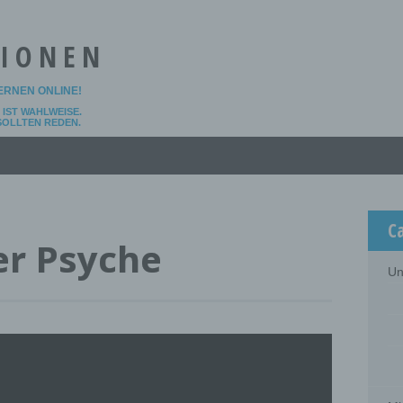
TIONEN
LERNEN ONLINE!
IST WAHLWEISE.
 SOLLTEN REDEN.
C
er Psyche
Un