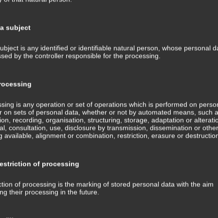
uns mit allen möglichen Dingen oder Fähigkeiten oder
Au
nschen. Und dieser Archetyp charakterisiert, was wir für
ta subject
chetyp „Ego“. Ego ist alles womit wir uns identifizieren.
Ju
ubject is any identified or identifiable natural person, whose personal d
sed by the controller responsible for the processing.
ssten angelegt: Wir alle identifizieren uns mit allen
Ju
au identifizieren, ist höchst individuell ausgeprägt.
seine ganz eigenen persönlichen Dinge, mit denen er
ocessing
Ap
en Unbewussten.
sing is any operation or set of operations which is performed on perso
Ma
r on sets of personal data, whether or not by automated means, such 
st für so manches halten, uns damit identifizieren. Aber
tion, recording, organisation, structuring, storage, adaptation or alterati
ass das nur Selbstwahrnehmung ist. In der Realität für die
val, consultation, use, disclosure by transmission, dissemination or othe
Fe
hrnehmung und Fremdwahrnehmung liegen ganze Welten
 available, alignment or combination, restriction, erasure or destructio
No
striction of processing
 etwas – also unser Ego – angreifen und zerstören würden,
Au
unbewussten Verstandes. Dieser archetypische Bereich
ction of processing is the marking of stored personal data with the aim
egativ und böse beschrieben wird, so enthält er einfach
ing their processing in the future.
Ju
tionen im Ego zerstören würde. Wertneutral, nicht gut,
 völlig unverträglich ist.
Ju