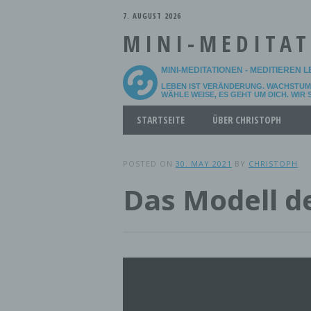
7. AUGUST 2026
MINI-MEDITA
MINI-MEDITATIONEN - MEDITIEREN 
LEBEN IST VERÄNDERUNG. WACHSTUM 
WÄHLE WEISE, ES GEHT UM DICH. WIR
Main menu
Skip
STARTSEITE
ÜBER CHRISTOPH
to
content
POSTED ON
30. MAY 2021
BY
CHRISTOPH
Das Modell d