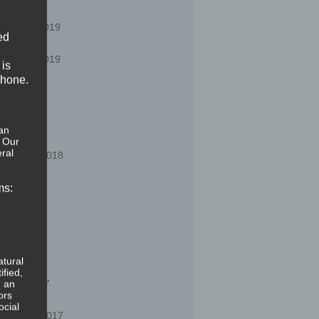
cember 2019
ed
vember 2019
 is
phone.
ril 2019
rch 2019
an
. Our
ral
ptember 2018
gust 2018
ms:
ne 2018
y 2018
atural
ified,
tober 2017
, an
ors
ocial
ptember 2017