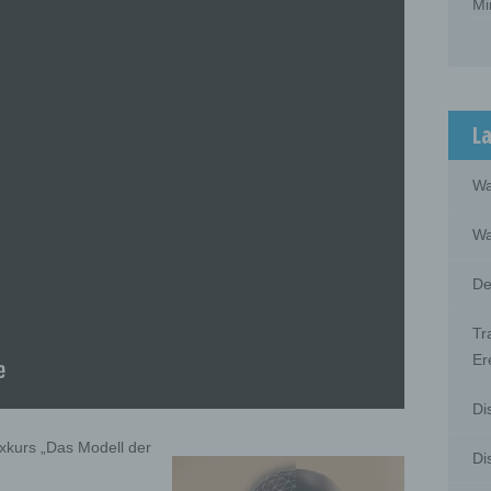
Mi
La
Wa
Wa
De
Tr
Er
Di
kurs „Das Modell der
Di