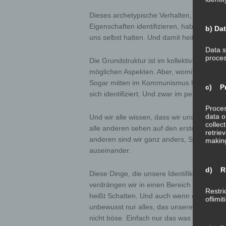
Dieses archetypische Verhalten, dass wir 
Eigenschaften identifizieren, haben alle Me
b) Da
uns selbst halten. Und damit heißt dieser Ar
Data s
proces
Die Grundstruktur ist im kollektiven Unbewu
möglichen Aspekten. Aber, womit wir uns gen
Sogar mitten im Kommunismus hatte jeder 
c) Pr
sich identifiziert. Und zwar im persönlich
Proces
data o
Und wir alle wissen, dass wir uns zwar selb
collec
alle anderen sehen auf den ersten Blick, d
retrie
anderen sind wir ganz anders, Selbstwa
making
auseinander.
d) Re
Diese Dinge, die unsere Identifikation mit
verdrängen wir in einen Bereich des tief 
Restri
heißt Schatten. Und auch wenn er oft als n
oflimit
unbewusst nur alles, das unsere Identifika
nicht böse. Einfach nur das was mit dem Ego