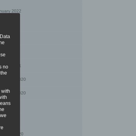
nuary 2022
gust 2021
 Data
ly 2021
The
y 2021
ise
nuary 2021
s no
 the
cember 2020
 with
vember 2020
with
 means
gust 2020
the
 we
ly 2020
re
bruary 2020