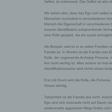
Selbst, ist unbewusst. Das Selbst ist also
Membe
Wir sehen also, dass das Ego sich selbst 
h) P
Menschen zumindest in verschiedenen Kon
Mensch die Eigenschaft in verschiedenen K
Proces
inneren Identifikation entsprechende Verha
proces
eine Rolle gespielt, die ein sozial verträgli
i) Re
Als Beispiel, weil es in so vielen Familien 
Familie ist. In Worten ist die Familie sein E
Recipi
Rolle, der sogenannte Archetyp Persona, 
which 
ihm nicht wichtig ist. Alles andere ist real 
author
in acc
Identifikationssache wird nichts etwas ände
the pr
the ap
Erst mit Druck wird die Rolle, die Persona
hinaus wichtig.
j) Th
Tatsächlich ist die Familie das nicht, man
Third 
Ego wird sich einerseits nicht auf Dauer z
the da
andererseits aggressive Wege finden sich 
of the