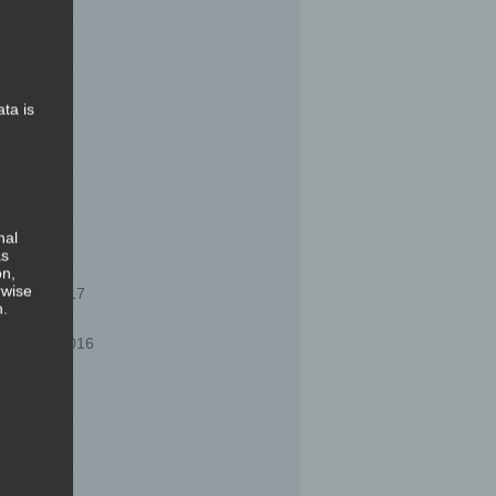
gust 2017
ly 2017
ata is
ne 2017
ril 2017
nal
rch 2017
as
on,
rwise
bruary 2017
n.
vember 2016
gust 2016
ly 2016
ne 2016