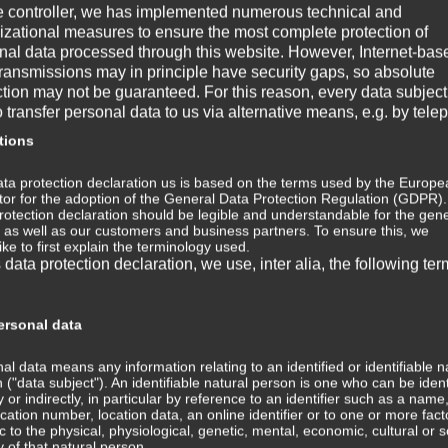
ten Grundstrukturen menschlicher Vorstellungs- und
e controller, we has implemented numerous technical and
schen Psychologie auch Archetypen. So ein Archetyp ist
izational measures to ensure the most complete protection of
De
nal data processed through this website. However, Internet-bas
 für alle Menschen gleich ist, und dennoch für jedes
transmissions may in principle have security gaps, so absolute
st.
No
ction may not be guaranteed. For this reason, every data subject
o transfer personal data to us via alternative means, e.g. by tele
h mit vielen Dingen. Für die einen mag beispielsweise die
Ap
tions
 identitätsgebend sein. Manche sind vielleicht voll über
ert. So sind wir nun mal in unserer Familie. Manche andere
Ma
ta protection declaration us is based on the terms used by the Europe
ele angehören und in Tränen ausbrechen, wenn ein
ator for the adoption of the General Data Protection Regulation (GDPR)
rotection declaration should be legible and understandable for the gene
Se
, as well as our customers and business partners. To ensure this, we
ike to first explain the terminology used.
 viele über ihre Talente, die sie in sich selbst zu
Au
s data protection declaration, we use, inter alia, the following ter
r zum Beispiel mathematisch hochbegabt, oder manche
veranlagt. Oder sie denken, sie können Mathematik gar
Ju
Vielleicht, weil das in der Familie und Verwandtschaft
rsonal data
Ma
al data means any information relating to an identified or identifiable n
 ("data subject"). An identifiable natural person is one who can be ident
anze lange Liste an Dingen, mit denen sich jeder
Oc
ly or indirectly, in particular by reference to an identifier such as a name
ere, aber das alles sind wir. Ich bin nun mal so, ich kann
fication number, location data, an online identifier or to one or more fact
ic to the physical, physiological, genetic, mental, economic, cultural or s
Se
ty of that natural person.