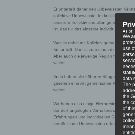
Er unterteilt daher den unbewussten Vers
kollektive Unbewusste. Im kollektiven Unbe
unserem Kollektiv uns allen gemeinsam si
Pri
ist, das für das einzelne Individuum sehr sp
As of:
We ar
protec
Was ist dabei mit Kollektiv gemeint? Ein Ko
use of
Kultur teilt. Das ist zum einen die Famili
perso
Aber auch die jeweilige Region trägt kultur
servi
weiter.
neces
statu
Auch haben alle höheren Säugetiere einige
data 
gesehen eine Art gemeinsame Kultur, auch 
The p
weiter.
addre
the G
the c
Wir haben also einige Hierarchien von Ko
of thi
der dort angelegten Verhaltensweisen sind
gener
Erfahrungen und individuellen Gegebenhei
colle
persönlichen Unbewussten erfahren.
means 
entitl