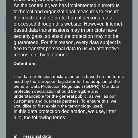
As the controller, we has implemented numerous
technical and organizational measures to ensure
the most complete protection of personal data
Worum es hier geht ...
processed through this website. However, Internet-
based data transmissions may in principle have
security gaps, so absolute protection may not be
Das Beste aus vielen Welten und Zeitaltern: Yoga (Raja, Hatha,
guaranteed. For this reason, every data subject is
Jnana, Laya, Kriya, Kundalini), Tantra (weiß, rot, schwarz, Kaula,
free to transfer personal data to us via alternative
Mishra, Samaya), Meditation, NLP, Trance, EMDR, Time Line
Therapy®, Brainspotting, EFT, Provocative Interventions,
means, e.g. by telephone.
Schamanismus, Huna, Achtsamkeit & Bewusstheit, Sex-Magick, Life
Definitions
Hacks.
The data protection declaration us is based on the terms
used by the European legislator for the adoption of the
General Data Protection Regulation (GDPR). Our data
protection declaration should be legible and
understandable for the general public, as well as our
customers and business partners. To ensure this, we
wouldlike to first explain the terminology used.
In this data protection declaration, we use, inter
alia, the following terms:
a) Personal data