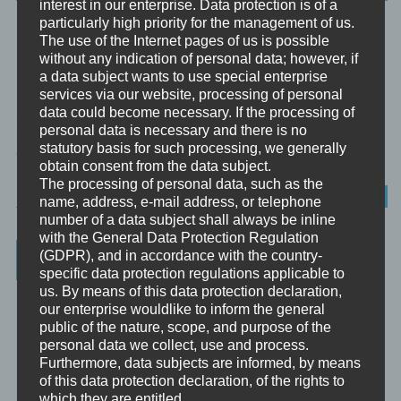
interest in our enterprise. Data protection is of a
particularly high priority for the management of us.
HOW TO MAKE YOURSELF A BETTER
The use of the Internet pages of us is possible
PERSON
without any indication of personal data; however, if
a data subject wants to use special enterprise
services via our website, processing of personal
Ein Gedankenanstoss, doch mal wieder sich selbst zu
data could become necessary. If the processing of
reflektieren. Allerdings in Englisch.
personal data is necessary and there is no
httpv://www.youtube.com/watch?v=yj4Yfdg4Nfw — Video auf
statutory basis for such processing, we generally
YouTube: Alan Watts...
obtain consent from the data subject.
The processing of personal data, such as the
BEWUSSTHEIT
name, address, e-mail address, or telephone
number of a data subject shall always be inline
with the General Data Protection Regulation
Weitere Informationen
(GDPR), and in accordance with the country-
specific data protection regulations applicable to
us. By means of this data protection declaration,
Christoph – Unternehmensberatung, Personenberatung und
our enterprise wouldlike to inform the general
Supervision:
public of the nature, scope, and purpose of the
☞ www.christoph.solutions
personal data we collect, use and process.
Furthermore, data subjects are informed, by means
Psychologische Beratung:
of this data protection declaration, of the rights to
☞ psychologischeberatung.online
which they are entitled.