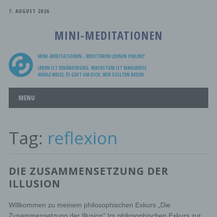
7. AUGUST 2026
MINI-MEDITATIONEN
MINI-MEDITATIONEN - MEDITIEREN LERNEN ONLINE!
LEBEN IST VERÄNDERUNG. WACHSTUM IST WAHLWEISE.
WÄHLE WEISE, ES GEHT UM DICH. WIR SOLLTEN REDEN.
Main menu
Skip
MENU
to
content
Tag:
reflexion
DIE ZUSAMMENSETZUNG DER
ILLUSION
Willkommen zu meinem philosophischen Exkurs „Die
Zusammensetzung der Illusion“ Im philosophischen Exkurs zur