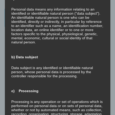
Personal data means any information relating to an
Beratung, Mentoring, Supervision und
identified or identifiable natural person ("data subject").
An identifiable natural person is one who can be
Ausbildung
identified, directly or indirectly, in particular by reference
to an identifier such as a name, an identification number,
location data, an online identifier or to one or more
Beratung
factors specific to the physical, physiological, genetic,
Beratung ist das individuelle Aufarbeiten verschiedenster
mental, economic, cultural or social identity of that
Problemstellungen durch Interaktion zwischen einer unabhängigen
natural person.
Person und einem Klienten.
Mentoring
b) Data subject
Mentoring ist das individualisierte Weitergeben von Wissen und
Erfahrungen durch Interaktion zwischen einer erfahrenen Person
Data subject is any identified or identifiable natural
und einem Klienten.
person, whose personal data is processed by the
controller responsible for the processing.
Supervision
Supervision ist das individualisierte Reflektieren der gemachten
oder anstehenden professionellen Erfahrungen durch Interaktion
c) Processing
zwischen einem Supervisor und einem Klienten.
Processing is any operation or set of operations which is
Ausbildung
performed on personal data or on sets of personal data,
whether or not by automated means, such as collection,
Ausbildung ist die angepasste Vermittlung von allgemeinem Wissen
recording, organisation, structuring, storage, adaptation