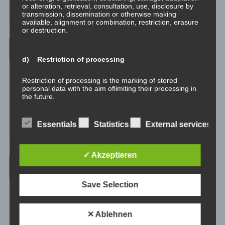
und praktischen Fertigkeiten zu diesem Wissen durch eine
or alteration, retrieval, consultation, use, disclosure by
erfahrene Person an Klienten.
transmission, dissemination or otherwise making
available, alignment or combination, restriction, erasure
or destruction.
Wissenswertes
d) Restriction of processing
☞ Ablauf einer Beratung
Restriction of processing is the marking of stored
personal data with the aim oflimiting their processing in
☞ Vertraulichkeitserklärung
the future.
☞ Grundlagen für persönliche Entwicklung
Essentials
Statistics
External services
e) Profiling
☞ Was kostet es?
Profiling means any form of automated processing of
✓ Akzeptieren
personal data consisting of the use of personal data to
evaluate certain personal aspects relating to a natural
Wichtigste Seiten - minimedi.online
person, in particular to analyse or predict aspects
concerning that natural person's performance at work,
Save Selection
economic situation, health, personal preferences,
⇒ Grundlagen
Hier gibt es die grundlegenden Wissenseinheiten
interests, reliability, behaviour, location or movements.
und Techniken rund um Meditation.
✕ Ablehnen
⇒ Meditationen für Transformation
Hier gibt es Meditationen, die
f) Pseudonymisation