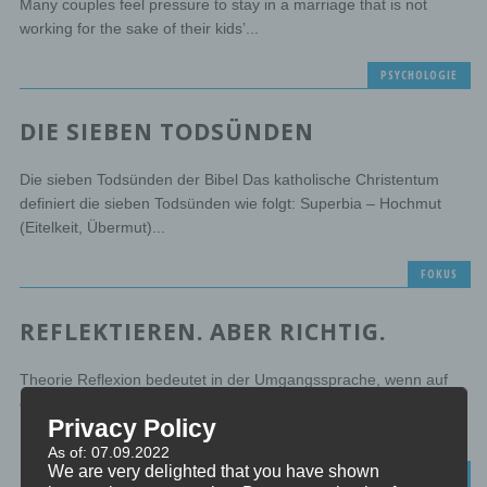
Many couples feel pressure to stay in a marriage that is not
working for the sake of their kids’...
PSYCHOLOGIE
DIE SIEBEN TODSÜNDEN
Die sieben Todsünden der Bibel Das katholische Christentum
definiert die sieben Todsünden wie folgt: Superbia – Hochmut
(Eitelkeit, Übermut)...
FOKUS
REFLEKTIEREN. ABER RICHTIG.
Theorie Reflexion bedeutet in der Umgangssprache, wenn auf
eine geistige Tätigkeit bezogen, etwa: Nachdenken, Überlegen.
Privacy Policy
In der Philosophie gibt...
As of: 07.09.2022
We are very delighted that you have shown
ACHTSAMKEIT