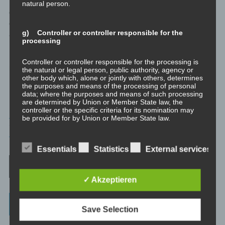
Linie im Leben zu finden. So wie ihr gerade, wenn ihr hier in
natural person.
diesem Blog gelandet seid. Und ihr seid unter den Glücklichen,
denn irgendwer hat euch mitgegeben, dass es irgendwann doch
g) Controller or controller responsible for the
an der Zeit ist aufzuräumen.
processing
Übrigens: Alkohol und Psychopharmaka sind viel einfacher
Controller or controller responsible for the processing is
handzuhaben, und helfen genauso.
the natural or legal person, public authority, agency or
other body which, alone or jointly with others, determines
the purposes and means of the processing of personal
data; where the purposes and means of such processing
are determined by Union or Member State law, the
controller or the specific criteria for its nomination may
PSYCHOLOGIE
be provided for by Union or Member State law.
TAGGED
SOZIALISIEREN
,
KOMMUNIKATION
,
PRÄGUNG
,
WERTE
,
REFLEXION
,
METAPROGRAMM
,
MODELLIEREN
h) Processor
Essentials
Statistics
External services
Post navigation
Processor is a natural or legal person, public authority,
agency or other body which processes personal data on
✓ Akzeptieren
behalf of the controller.
Categories
Save Selection
i) Recipient