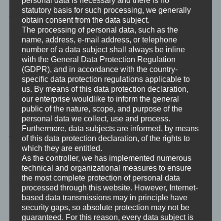
personal data is necessary and there is no
Das ist es, was die Kinder nachmachen werden. Und wir alle
statutory basis for such processing, we generally
wollen eine Welt mit mehr und mehr beziehungsunfähigen und
obtain consent from the data subject.
unreflektierten
Menschen.
The processing of personal data, such as the
name, address, e-mail address, or telephone
number of a data subject shall always be inline
Unreflektiert? Ja. In so einer Beziehung kann mensch nur
with the General Data Protection Regulation
überleben, wenn er/sie jegliche Selbstreflexion einstellt. Damit
(GDPR), and in accordance with the country-
stellt mensch auch sicher, sich nicht weiterzuentwickeln. Gepaart
specific data protection regulations applicable to
mit einer großen Portion “Sich-Selbst-Nicht-Spüren”. Und auch
us. By means of this data protection declaration,
das ist etwas, von dem alle wollen, das die Kinder das
our enterprise wouldlike to inform the general
übernehmen, weil sie auch gar nichts anderes kennen. Und
public of the nature, scope, and purpose of the
persönliche Entwicklung kennen sie dann entweder gar nicht,
personal data we collect, use and process.
oder nur in einem sehr fanatisiertem Kontext. Weil Fanatisierung
Furthermore, data subjects are informed, by means
wunderbar ins Spüren bringt.
of this data protection declaration, of the rights to
which they are entitled.
As the controller, we has implemented numerous
Nicht spüren? Guckstu unter Dissoziation in anderen Beiträgen
technical and organizational measures to ensure
hier im Blog. Fanatisierung? Guckstu im Beitrag zum erzeugen
the most complete protection of personal data
von Teilen (Dissoziationen).
processed through this website. However, Internet-
based data transmissions may in principle have
Modellierung, 7 bis 13 Jahre
security gaps, so absolute protection may not be
guaranteed. For this reason, every data subject is