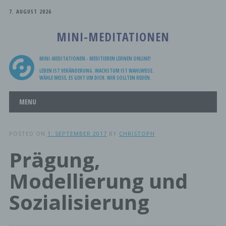
7. AUGUST 2026
MINI-MEDITATIONEN
MINI-MEDITATIONEN - MEDITIEREN LERNEN ONLINE!
LEBEN IST VERÄNDERUNG. WACHSTUM IST WAHLWEISE.
WÄHLE WEISE, ES GEHT UM DICH. WIR SOLLTEN REDEN.
Main menu
Skip
MENU
to
content
POSTED ON
1. SEPTEMBER 2017
BY
CHRISTOPH
Prägung,
Modellierung und
Sozialisierung