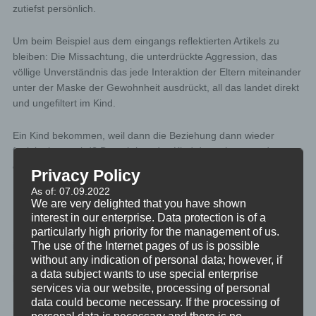
zutiefst persönlich.
Um beim Beispiel aus dem eingangs reflektierten Artikels zu
bleiben: Die Missachtung, die unterdrückte Aggression, das
völlige Unverständnis das jede Interaktion der Eltern miteinander
unter der Maske der Gewohnheit ausdrückt, all das landet direkt
und ungefiltert im Kind.
Ein Kind bekommen, weil dann die Beziehung dann wieder
funktionieren wird? Dann kriegt das Kind das schon von der
ersten Zellteilung an im Mutterleib alles ungefiltert mit.
Privacy Policy
Neurotransmitter sind überall im Körper, auch im ungeborenen
As of: 07.09.2022
Kind.
We are very delighted that you have shown
interest in our enterprise. Data protection is of a
Kinder können sich nicht gegen all das wehren. Für sie ist eine
particularly high priority for the management of us.
The use of the Internet pages of us is possible
ideale Partnerschaft die Partnerschaft der Eltern. Beide
without any indication of personal data; however, if
Elternteile verzichten darauf ihr eigenen Leben zu leben, und
a data subject wants to use special enterprise
projizieren alle eigene Unzufriedenheit auf den Partner bzw. die
services via our website, processing of personal
Partnerin.
data could become necessary. If the processing of