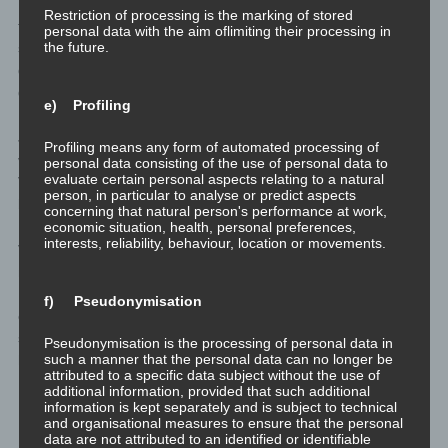
Ein weit verbreiteter Volksglaube ist, dass es okay ist, sich zu
Restriction of processing is the marking of stored
trennen, wenn die Kinder erst mal 14 Jhre alt sind. Dann gehen
personal data with the aim oflimiting their processing in
the future.
sie ja eh ihre eigenen Wege, und es kommt darauf an, sie bis
dahin gut erzogen zu haben, damit sie ihren eigenen Weg so
gehen, dass die Eltern stolz und zufrieden sein können.
e) Profiling
Jaaaaaaa, genau so ist es auch. Wenn auch mit dem Wissen
Profiling means any form of automated processing of
von oben mit sehr viel tieferer Bedeutung als es die
personal data consisting of the use of personal data to
evaluate certain personal aspects relating to a natural
VERANTWORTUNGSLOSEN und UNREFLEKTIERTEN Eltern
person, in particular to analyse or predict aspects
bereit sind sich einzugestehen.
concerning that natural person's performance at work,
economic situation, health, personal preferences,
interests, reliability, behaviour, location or movements.
Verantwortungslos? Unreflektiert? Bin ich denn schon bei
meinem Schlussappell? Ja. Leute, übernehmt eure
Eigenverantwortung. Vor allem wenn ihr Kinder habt. Wenn ihr
f) Pseudonymisation
euer Leben verkorksen wollt, weil ihr zu feige seid, zu euch
selbst ehrlich zu sein, dann macht das. Nur, wenn ihr Kinder
Pseudonymisation is the processing of personal data in
such a manner that the personal data can no longer be
habt, macht ihr aus eurem Fucked-Up-Leben auch ein Fucked-
attributed to a specific data subject without the use of
Up-Leben für eure Kinder.
additional information, provided that such additional
information is kept separately and is subject to technical
and organisational measures to ensure that the personal
Eure Kinder werden dann ein Leben lang versuchen ihre eigene
data are not attributed to an identified or identifiable