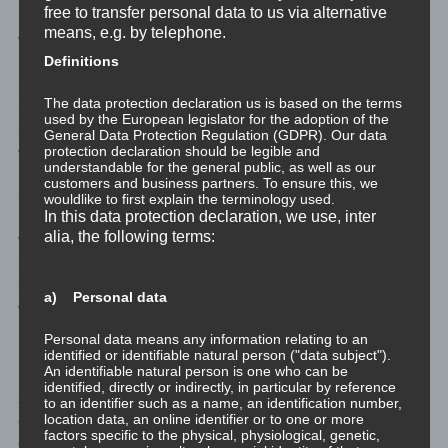
free to transfer personal data to us via alternative
Kinder haben jetzt im Großen und Ganzen ihre Filter- und
means, e.g. by telephone.
Wertesysteme ausgeprägt und entwickelt. Sie beginnen jetzt, die
Definitions
Personen die sie zu ihrem Vorbild auserkoren haben zu
modellieren: einfach auf bewusster und unbewusster Ebene alles
The data protection declaration us is based on the terms
nachmachen. Manchmal geschieht das Nachmachen sehr direkt,
used by the European legislator for the adoption of the
indem kleinste Tätigkeiten oder Verhaltensformen übernommen
General Data Protection Regulation (GDPR). Our data
protection declaration should be legible and
werden. Oder es passiert im größeren Rahmen, und der
understandable for the general public, as well as our
Rahmen bzw. das Schema für verschiedene Verhaltensweisen
customers and business partners. To ensure this, we
und Einstellungen werden übernommen.
wouldlike to first explain the terminology used.
In this data protection declaration, we use, inter
alia, the following terms:
Wenn also z.B. die Eltern wegen der aufgestauten gegenseitigen
inneren Abneigung gegeneinander immer sofort den Rapport
unterbrechen, sobald sie miteinander in Kontakt kommen
a) Personal data
würden, werden die Kinder dieses Verhalten übernehmen für alle
Beziehungen die ihnen wichtig sein werden.
Personal data means any information relating to an
identified or identifiable natural person ("data subject").
An identifiable natural person is one who can be
Mit dem durchschlagenenden Erfolg, dass ohne Rapport alle
identified, directly or indirectly, in particular by reference
zwischenmenschliche Beziehung scheitern wird und nur auf
to an identifier such as a name, an identification number,
location data, an online identifier or to one or more
emotional sehr unbedeutendem Niveau möglich sein wird. Was
factors specific to the physical, physiological, genetic,
das Sich-Nicht-Spüren sehr gut unterstützt.