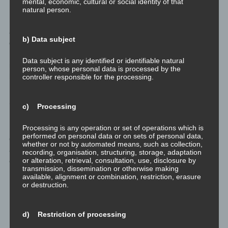
mental, economic, cultural or social identity of that
natural person.
In einem früheren Artikel habe ich die Kommunikationspyramide
abgebildet. Nur 7% der übermittelten Information ist das
b) Data subject
gesprochene Wort. Die verbleibenden 3% sind unbewusste
Körpersprache und stimmliche Ausdrucksweise. Das sei nur
Data subject is any identified or identifiable natural
noch mal erwähnt um auf die Wichtigkeit dieses Punktes
person, whose personal data is processed by the
hinzuweisen.
controller responsible for the processing.
Sozialisierung, 14 bis 20 Jahre
c) Processing
Inzwischen ist aus dem Kind ein Jugendlicher geworden, und
Processing is any operation or set of operations which is
performed on personal data or on sets of personal data,
dieser Jugendliche hat begonnen sich von den Eltern und
whether or not by automated means, such as collection,
anderen kindlichen Vorbildern abzunabeln, und schafft sich sein
recording, organisation, structuring, storage, adaptation
or alteration, retrieval, consultation, use, disclosure by
eigenes Umfeld und einen eigenen Freundeskreis.
transmission, dissemination or otherwise making
available, alignment or combination, restriction, erasure
In dieser sozialen Interaktion bilden sich dann die sozialen
or destruction.
Fähigkeiten aus, und die Interaktionen auf verschiedenen
Ebenen werden geübt.
d) Restriction of processing