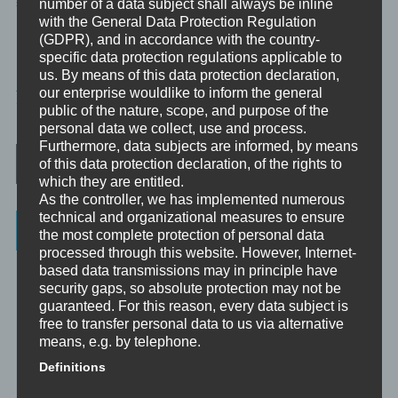
sind.
number of a data subject shall always be inline
with the General Data Protection Regulation
(GDPR), and in accordance with the country-
specific data protection regulations applicable to
us. By means of this data protection declaration,
MINIVIDEO
our enterprise wouldlike to inform the general
TAGGED
90SEK
,
INDUKTION
public of the nature, scope, and purpose of the
personal data we collect, use and process.
Furthermore, data subjects are informed, by means
Post navigation
of this data protection declaration, of the rights to
which they are entitled.
As the controller, we has implemented numerous
technical and organizational measures to ensure
Categories
the most complete protection of personal data
processed through this website. However, Internet-
based data transmissions may in principle have
Unbewusst und Bewusst
security gaps, so absolute protection may not be
Verhaltenspsychologie
guaranteed. For this reason, every data subject is
free to transfer personal data to us via alternative
Analytische Psychologie
means, e.g. by telephone.
Bewusstheit
Definitions