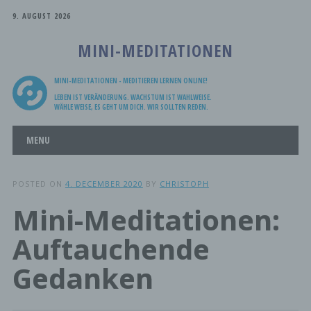
9. AUGUST 2026
MINI-MEDITATIONEN
MINI-MEDITATIONEN - MEDITIEREN LERNEN ONLINE!
LEBEN IST VERÄNDERUNG. WACHSTUM IST WAHLWEISE.
WÄHLE WEISE, ES GEHT UM DICH. WIR SOLLTEN REDEN.
Main menu
Skip
MENU
to
content
POSTED ON
4. DECEMBER 2020
BY
CHRISTOPH
Mini-Meditationen:
Auftauchende
Gedanken