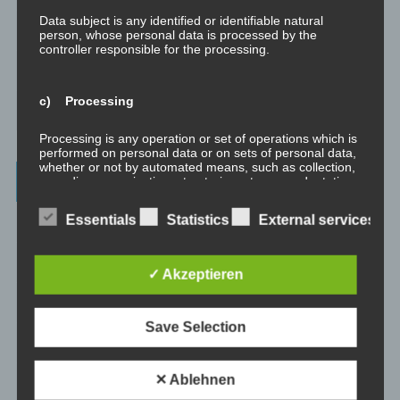
Data subject is any identified or identifiable natural
Abgespaltene Teile identifizieren
person, whose personal data is processed by the
controller responsible for the processing.
Richtig Feedback geben: Das Feedback-Sandwich
c) Processing
How To Make Yourself A Better Person
Processing is any operation or set of operations which is
performed on personal data or on sets of personal data,
whether or not by automated means, such as collection,
Archives
recording, organisation, structuring, storage, adaptation
or alteration, retrieval, consultation, use, disclosure by
transmission, dissemination or otherwise making
Essentials
Statistics
External services
July 2023
available, alignment or combination, restriction, erasure
or destruction.
February 2023
✓ Akzeptieren
d) Restriction of processing
January 2023
Save Selection
Restriction of processing is the marking of stored
personal data with the aim oflimiting their processing in
November 2022
the future.
✕ Ablehnen
January 2022