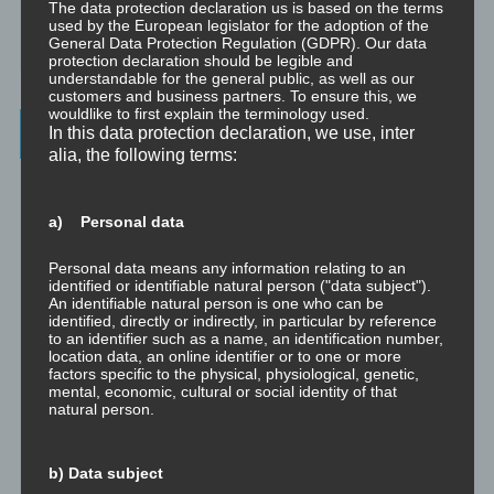
The data protection declaration us is based on the terms
Mini-Meditationen
used by the European legislator for the adoption of the
General Data Protection Regulation (GDPR). Our data
Minivideo
protection declaration should be legible and
understandable for the general public, as well as our
customers and business partners. To ensure this, we
wouldlike to first explain the terminology used.
Latest Posts
In this data protection declaration, we use, inter
alia, the following terms:
Was ist NLP?
a) Personal data
Wahrnehmung ist Projektion
Personal data means any information relating to an
Der Schatten
identified or identifiable natural person ("data subject").
An identifiable natural person is one who can be
identified, directly or indirectly, in particular by reference
Trauma versus Signifikantes Emotionales Ereignis S.E.E.
to an identifier such as a name, an identification number,
location data, an online identifier or to one or more
factors specific to the physical, physiological, genetic,
Dissoziation aus NLP-Sicht
mental, economic, cultural or social identity of that
natural person.
Dissoziation aus psychologischer Sicht
b) Data subject
Abgespaltene Teile im Unbewussten