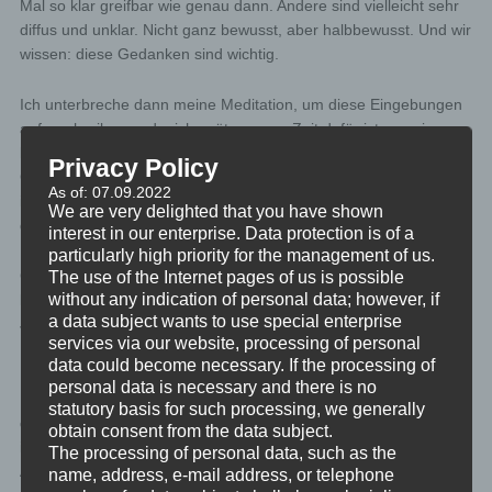
Mal so klar greifbar wie genau dann. Andere sind vielleicht sehr
diffus und unklar. Nicht ganz bewusst, aber halbbewusst. Und wir
wissen: diese Gedanken sind wichtig.
Ich unterbreche dann meine Meditation, um diese Eingebungen
aufzuschreiben und mich später, wenn Zeit dafür ist, um sie zu
kümmern. Gerade die halbbewussten Gedanken brauchen oft
Privacy Policy
Gespräche mit anderen, Freunden oder Beratern, um ihnen
As of: 07.09.2022
ihren vollen Sinn und ihre ganze Bedeutung zu geben. Nach
We are very delighted that you have shown
dem Aufschreiben meditiere ich weiter.
interest in our enterprise. Data protection is of a
particularly high priority for the management of us.
Genau diese in Meditation auftauchenden Gedanken, egal ob sie
The use of the Internet pages of us is possible
without any indication of personal data; however, if
klar bewusst oder unklar halbbewusst sind: Sie sind oft die
a data subject wants to use special enterprise
Juwelen, die einen wichtigen nächsten Schritt in der persönlichen
services via our website, processing of personal
Entwicklung und im spirituellen Wachstum möglich machen.
data could become necessary. If the processing of
personal data is necessary and there is no
Mache einen Vertrag mit dir, dass du diese Erkenntnisse aus
statutory basis for such processing, we generally
deinen Meditationen wirklich ernst nimmst und dich intensiv mit
obtain consent from the data subject.
ihnen auseinandersetzt. Ja, manche mögen unangenehm sein.
The processing of personal data, such as the
Aber es gibt immer einen Grund, warum sie präsent geworden
name, address, e-mail address, or telephone